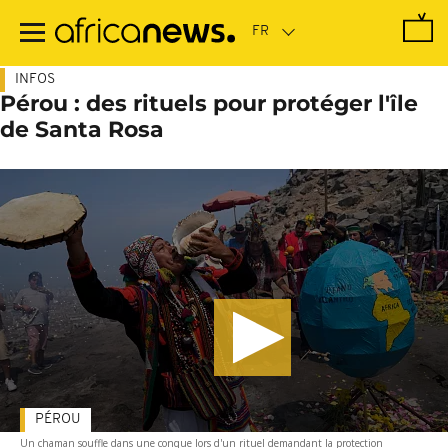
Passer
au
contenu
principal
INFOS
Pérou : des rituels pour protéger l'île
de Santa Rosa
PÉROU
Un chaman souffle dans une conque lors d'un rituel demandant la protection