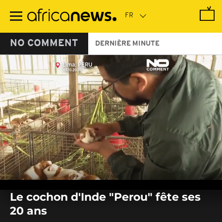
Passer
au
contenu
principal
NO COMMENT
DERNIÈRE MINUTE
0
seconds
Le cochon d'Inde "Perou" fête ses
of
0
20 ans
seconds