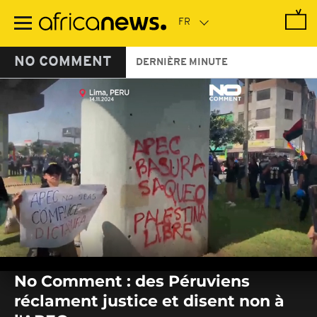
Passer
au
contenu
principal
NO COMMENT
DERNIÈRE MINUTE
0
seconds
No Comment : des Péruviens
of
0
réclament justice et disent non à
seconds