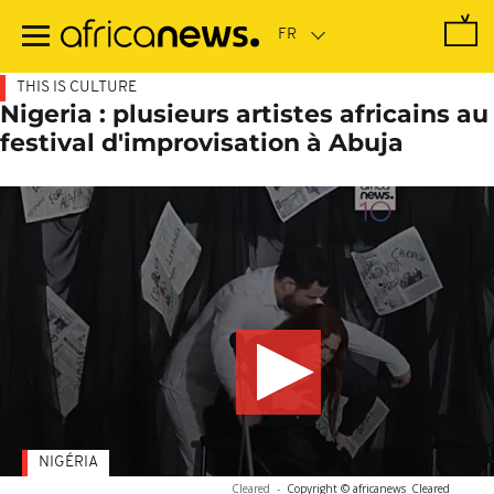
Passer
au
contenu
principal
THIS IS CULTURE
Nigeria : plusieurs artistes africains au
festival d'improvisation à Abuja
NIGÉRIA
Cleared
-
Copyright © africanews
Cleared