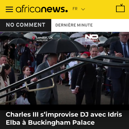
Passer
au
contenu
principal
NO COMMENT
DERNIÈRE MINUTE
0
seconds
Charles III s’improvise DJ avec Idris
of
0
Elba à Buckingham Palace
seconds