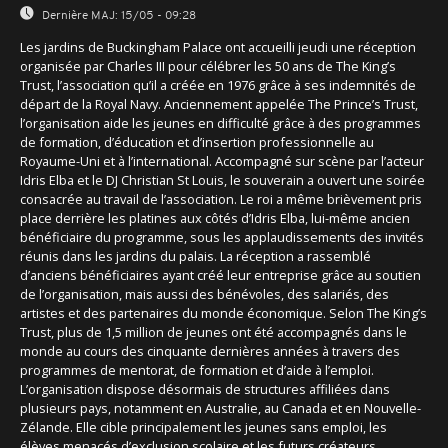
Dernière MAJ:
15/05 - 09:28
Les jardins de Buckingham Palace ont accueilli jeudi une réception
organisée par Charles III pour célébrer les 50 ans de The King’s
Trust, l’association qu’il a créée en 1976 grâce à ses indemnités de
départ de la Royal Navy. Anciennement appelée The Prince’s Trust,
l’organisation aide les jeunes en difficulté grâce à des programmes
de formation, d’éducation et d’insertion professionnelle au
Royaume-Uni et à l’international. Accompagné sur scène par l’acteur
Idris Elba et le DJ Christian St Louis, le souverain a ouvert une soirée
consacrée au travail de l’association. Le roi a même brièvement pris
place derrière les platines aux côtés d’Idris Elba, lui-même ancien
bénéficiaire du programme, sous les applaudissements des invités
réunis dans les jardins du palais. La réception a rassemblé
d’anciens bénéficiaires ayant créé leur entreprise grâce au soutien
de l’organisation, mais aussi des bénévoles, des salariés, des
artistes et des partenaires du monde économique. Selon The King’s
Trust, plus de 1,5 million de jeunes ont été accompagnés dans le
monde au cours des cinquante dernières années à travers des
programmes de mentorat, de formation et d’aide à l’emploi.
L’organisation dispose désormais de structures affiliées dans
plusieurs pays, notamment en Australie, au Canada et en Nouvelle-
Zélande. Elle cible principalement les jeunes sans emploi, les
élèves menacés d’exclusion scolaire et les futurs créateurs