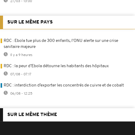
27/03 - 13:00
SUR LE MÊME PAYS
RDC : Ebola tue plus de 300 enfants, l'ONU alerte sur une crise
sanitaire majeure
Il y a 9 heures
RDC : la peur d’Ebola détourne les habitants des hôpitaux
07/08 - 07:17
RDC : interdiction d’exporter les concentrés de cuivre et de cobalt
06/08 - 12:25
SUR LE MÊME THÈME