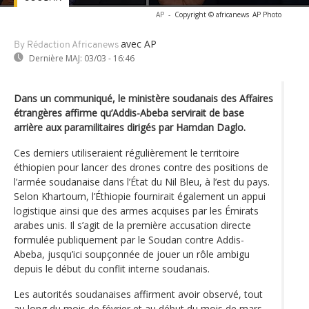
AP
-
Copyright © africanews
AP Photo
avec AP
By Rédaction Africanews
Dernière MAJ:
03/03 - 16:46
Dans un communiqué, le ministère soudanais des Affaires
étrangères affirme qu’Addis-Abeba servirait de base
arrière aux paramilitaires dirigés par Hamdan Daglo.
Ces derniers utiliseraient régulièrement le territoire
éthiopien pour lancer des drones contre des positions de
l’armée soudanaise dans l’État du Nil Bleu, à l’est du pays.
Selon Khartoum, l’Éthiopie fournirait également un appui
logistique ainsi que des armes acquises par les Émirats
arabes unis. Il s’agit de la première accusation directe
formulée publiquement par le Soudan contre Addis-
Abeba, jusqu’ici soupçonnée de jouer un rôle ambigu
depuis le début du conflit interne soudanais.
Les autorités soudanaises affirment avoir observé, tout
au long du mois de février et au début du mois de mars,