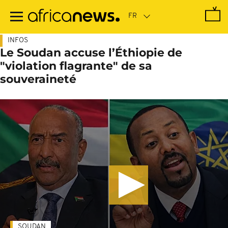
Passer
au
contenu
principal
INFOS
Le Soudan accuse l’Éthiopie de
"violation flagrante" de sa
souveraineté
SOUDAN