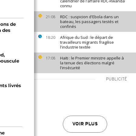
calendrier de l'affaire RDC-Rwanda
connu
RDC : suspicion d'Ebola dans un
21:08
bateau, les passagers testés et
ions de
confinés
n des
Afrique du Sud : le départ de
18:20
travailleurs migrants fragilise
l'industrie textile
ed,
Haïti : le Premier ministre appelle à
17:08
bouscule
la tenue des élections malgré
l'insécurité
PUBLICITÉ
ts livrés
VOIR PLUS
ne