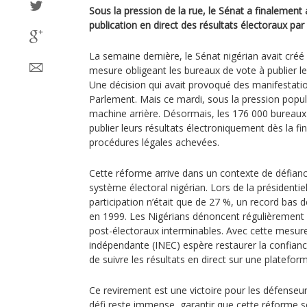
Sous la pression de la rue, le Sénat a finalement
publication en direct des résultats électoraux par
La semaine dernière, le Sénat nigérian avait créé
mesure obligeant les bureaux de vote à publier le
Une décision qui avait provoqué des manifestati
Parlement. Mais ce mardi, sous la pression populai
machine arrière. Désormais, les 176 000 bureaux
publier leurs résultats électroniquement dès la fin
procédures légales achevées.
Cette réforme arrive dans un contexte de défianc
système électoral nigérian. Lors de la présidentie
participation n’était que de 27 %, un record bas d
en 1999. Les Nigérians dénoncent régulièrement d
post-électoraux interminables. Avec cette mesur
indépendante (INEC) espère restaurer la confian
de suivre les résultats en direct sur une plateform
Ce revirement est une victoire pour les défenseur
défi reste immense, garantir que cette réforme soi