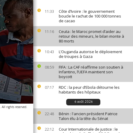
Côte d’Ivoire : le gouvernement
11:33
boucle le rachat de 100 000 tonnes
de cacao
Ceuta : le Maroc promet d’aider au
11:16
retour des mineurs, le bilan monte à
80 morts
L’Ouganda autorise le déploiement
10:43
de troupes à Gaza
FIFA : La CAF réaffirme son soutien à
08:59
Infantino, l’UEFA maintient son
boycott
RDC : la peur d’Ebola détourne les
07:17
habitants des hôpitaux
6 août 2026
 All rights reserved.
Bénin : l'ancien président Patrice
22:48
Talon élu à la tête du Sénat
Cour Internationale de justice : le
22:12