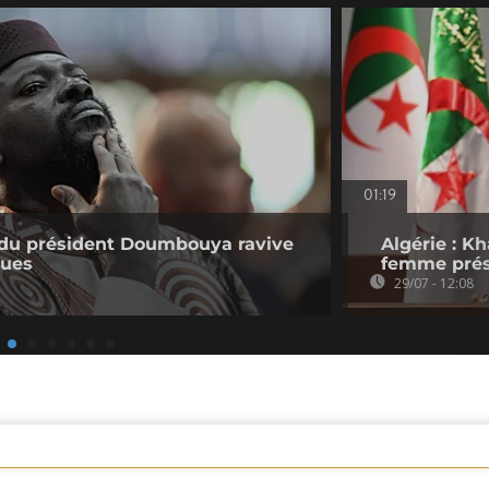
01:19
e du président Doumbouya ravive
Algérie : K
ques
femme prés
29/07 - 12:08