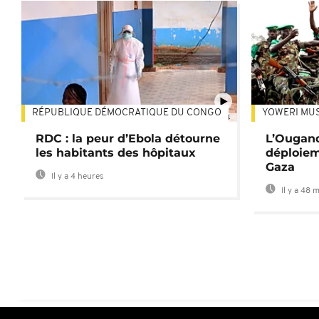
RÉPUBLIQUE DÉMOCRATIQUE DU CONGO
YOWERI MU
01:34
RDC : la peur d’Ebola détourne
L’Ougand
les habitants des hôpitaux
déploiem
Gaza
Il y a 4 heures
Il y a 48 