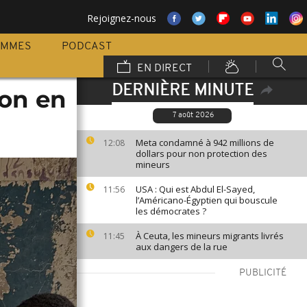
Rejoignez-nous
AMMES
PODCAST
EN DIRECT
DERNIÈRE MINUTE
ion en
7 août 2026
Meta condamné à 942 millions de
12:08
dollars pour non protection des
mineurs
USA : Qui est Abdul El-Sayed,
11:56
l’Américano-Égyptien qui bouscule
les démocrates ?
À Ceuta, les mineurs migrants livrés
11:45
aux dangers de la rue
PUBLICITÉ