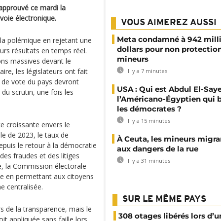
 approuvé ce mardi la
 voie électronique.
VOUS AIMEREZ AUSSI
Meta condamné à 942 mill
 la polémique en rejetant une
dollars pour non protectio
urs résultats en temps réel.
mineurs
ons massives devant le
re, les législateurs ont fait
Il y a 7 minutes
 de vote du pays devront
USA : Qui est Abdul El-Say
 du scrutin, une fois les
l’Américano-Égyptien qui 
les démocrates ?
Il y a 15 minutes
e croissante envers le
lle de 2023, le taux de
À Ceuta, les mineurs migran
epuis le retour à la démocratie
aux dangers de la rue
es fraudes et des litiges
Il y a 31 minutes
e, la Commission électorale
ce en permettant aux citoyens
e centralisée.
SUR LE MÊME PAYS
s de la transparence, mais le
308 otages libérés lors d’u
t appliquée sans faille lors