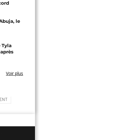
cord
Abuja, le
 Tyla
 après
Voir plus
ENT