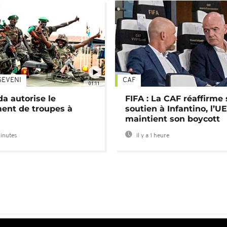
SEVENI
CAF
01:11
a autorise le
FIFA : La CAF réaffirme
ent de troupes à
soutien à Infantino, l’U
maintient son boycott
minutes
Il y a 1 heure