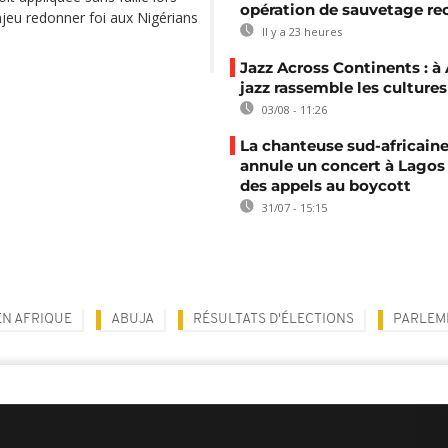
opération de sauvetage re
jeu redonner foi aux Nigérians
Il y a 23 heures
Jazz Across Continents : à 
jazz rassemble les cultures
03/08 - 11:26
La chanteuse sud-africaine
annule un concert à Lagos
des appels au boycott
31/07 - 15:15
EN AFRIQUE
ABUJA
RÉSULTATS D'ÉLECTIONS
PARLEM