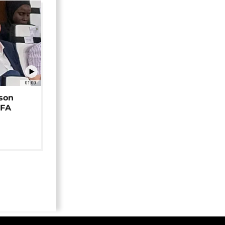
01:00
 son
EFA