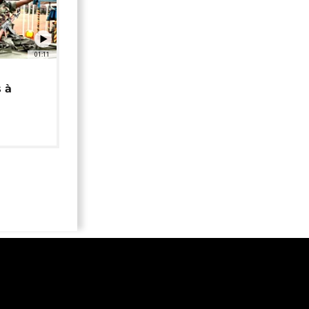
01:11
 à