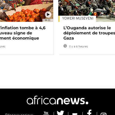
YOWERI MUSEVENI
00:51
’inflation tombe à 4,6
L’Ouganda autorise le
uveau signe de
déploiement de troupes
ement économique
Gaza
eures
Il y a 6 heures