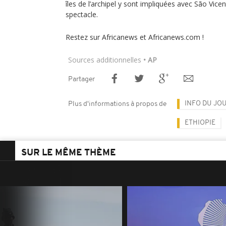
îles de l’archipel y sont impliquées avec São Vi
spectacle.
Restez sur Africanews et Africanews.com !
Sources additionnelles
• AP
Partager
INFO DU JO
Plus d'informations à propos de
ETHIOPIE
SUR LE MÊME THÈME