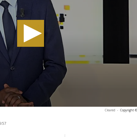
Cleared
-
Copyright ©
9:57