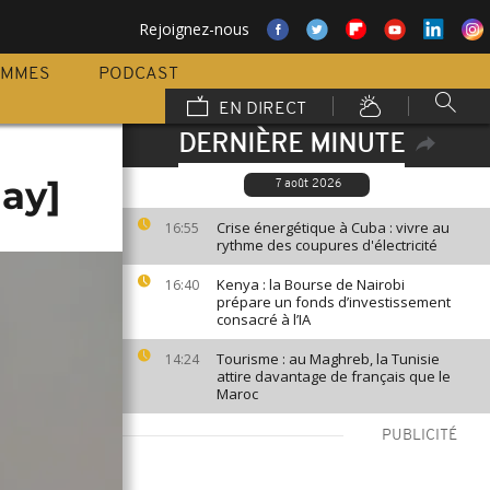
Rejoignez-nous
AMMES
PODCAST
EN DIRECT
DERNIÈRE MINUTE
ay]
7 août 2026
Crise énergétique à Cuba : vivre au
16:55
rythme des coupures d'électricité
Kenya : la Bourse de Nairobi
16:40
prépare un fonds d’investissement
consacré à l’IA
Tourisme : au Maghreb, la Tunisie
14:24
attire davantage de français que le
Maroc
PUBLICITÉ