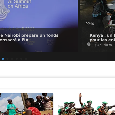
02:16
de Nairobi prépare un fonds
Kenya : un 
onsacré à l’IA
pour les en
Il y a 4 heures