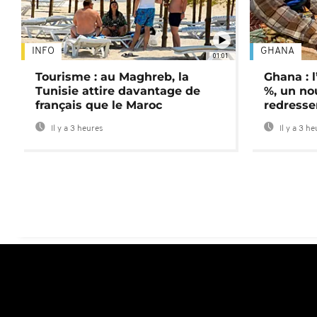
INFO
GHANA
01:01
Tourisme : au Maghreb, la
Ghana : l
Tunisie attire davantage de
%, un no
français que le Maroc
redress
Il y a 3 heures
Il y a 3 h