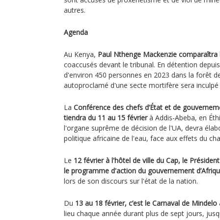
autres.
Agenda
Au Kenya,
Paul Nthenge Mackenzie comparaîtra l
coaccusés devant le tribunal. En détention depui
d'environ 450 personnes en 2023 dans la forêt d
autoproclamé d'une secte mortifère sera inculpé
La
Conférence des chefs d’État et de gouvernemen
tiendra du 11 au 15 février
à Addis-Abeba, en Éth
l'organe suprême de décision de l'UA, devra élabo
politique africaine de l'eau, face aux effets du c
Le
12 février à l'hôtel de ville du Cap, le Présid
le programme d'action du gouvernement d’Afriq
lors de son discours sur l'état de la nation.
Du
13 au 18 février, c’est le Carnaval de Mindelo
lieu chaque année durant plus de sept jours, jusq