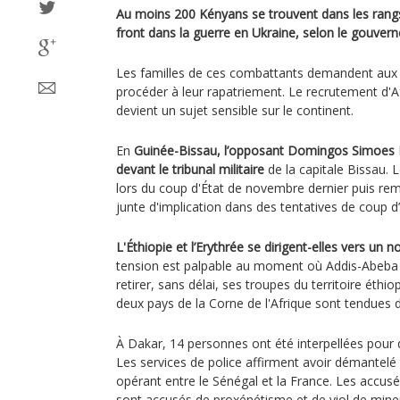
Au moins 200 Kényans se trouvent dans les rangs 
front dans la guerre en Ukraine, selon le gouve
Les familles de ces combattants demandent aux 
procéder à leur rapatriement. Le recrutement d'A
devient un sujet sensible sur le continent.
En
Guinée-Bissau, l’opposant Domingos Simoes Pe
devant le tribunal militaire
de la capitale Bissau. 
lors du coup d'État de novembre dernier puis remi
junte d'implication dans des tentatives de coup d’
L'Éthiopie et l’Erythrée se dirigent-elles vers un n
tension est palpable au moment où Addis-Abeba
retirer, sans délai, ses troupes du territoire éthio
deux pays de la Corne de l'Afrique sont tendues 
À Dakar, 14 personnes ont été interpellées pour d
Les services de police affirment avoir démantelé
opérant entre le Sénégal et la France. Les accusés
sont accusés de proxénétisme et de viol de mine