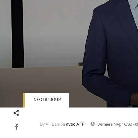
INFO DU JOUR
Volume
90%
avec AFP
Dernière MAJ:
10/02 - 0
By Ali Bamba