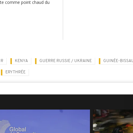
cente comme point chaud du
UR
KENYA
GUERRE RUSSIE / UKRAINE
GUINÉE-BISSA
ERYTHRÉE