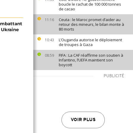
boucle le rachat de 100 000 tonnes
de cacao
Ceuta : le Maroc promet d’aider au
11:16
combattant
retour des mineurs, le bilan monte à
80 morts
n Ukraine
L’Ouganda autorise le déploiement
10:43
de troupes à Gaza
FIFA : La CAF réaffirme son soutien à
08:59
Infantino, l’UEFA maintient son
boycott
PUBLICITÉ
VOIR PLUS