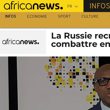
Passer
INFO
au
contenu
INFOS
ECONOMIE
SPORT
CULTURE
principal
La Russie re
combattre en