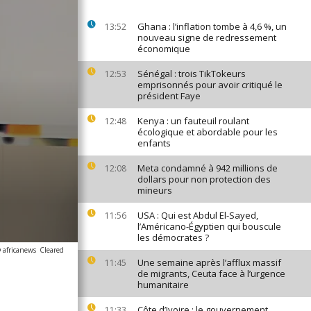
Ghana : l’inflation tombe à 4,6 %, un
13:52
nouveau signe de redressement
économique
Sénégal : trois TikTokeurs
12:53
emprisonnés pour avoir critiqué le
président Faye
Kenya : un fauteuil roulant
12:48
écologique et abordable pour les
enfants
Meta condamné à 942 millions de
12:08
dollars pour non protection des
mineurs
USA : Qui est Abdul El-Sayed,
11:56
l’Américano-Égyptien qui bouscule
les démocrates ?
 africanews
Cleared
Une semaine après l’afflux massif
11:45
de migrants, Ceuta face à l’urgence
humanitaire
Côte d’Ivoire : le gouvernement
11:33