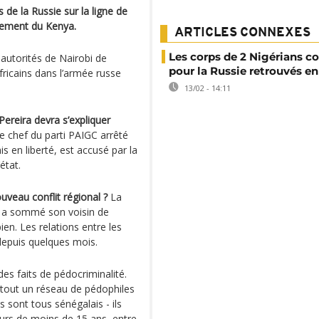
de la Russie sur la ligne de
rnement du Kenya.
ARTICLES CONNEXES
Les corps de 2 Nigérians 
autorités de Nairobi de
pour la Russie retrouvés e
fricains dans l’armée russe
13/02 - 14:11
reira devra s’expliquer
Le chef du parti PAIGC arrêté
s en liberté, est accusé par la
état.
ouveau conflit régional ?
La
 a sommé son voisin de
pien. Les relations entre les
depuis quelques mois.
es faits de pédocriminalité.
 tout un réseau de pédophiles
 sont tous sénégalais - ils
urs de moins de 15 ans, entre