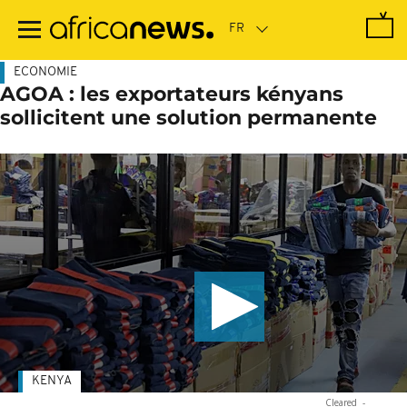
Passer
au
contenu
principal
ECONOMIE
AGOA : les exportateurs kényans
sollicitent une solution permanente
KENYA
Cleared
-