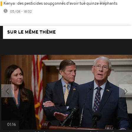
Kenya : des pesticides soupçonnés d'avoir tué quinze éléphants
05/08 - 18:02
SUR LE MÊME THÈME
01:16