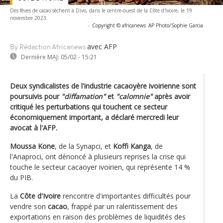
Des fèves de cacao sèchent à Divo, dans le centre-ouest de la Côte d'Ivoire, le 19
novembre 2023.
-
Copyright © africanews
AP Photo/Sophie Garcia
avec AFP
By Rédaction Africanews
Dernière MAJ:
05/02 - 15:21
Deux syndicalistes de l'industrie cacaoyère ivoirienne sont
poursuivis pour
"diffamation"
et
"calomnie"
après avoir
critiqué les perturbations qui touchent ce secteur
économiquement important, a déclaré mercredi leur
avocat à l'AFP.
Moussa Kone
, de la Synapci, et
Koffi Kanga
, de
l'Anaproci, ont dénoncé à plusieurs reprises la crise qui
touche le secteur cacaoyer ivoirien, qui représente 14 %
du PIB.
La
Côte d'Ivoire
rencontre d'importantes difficultés pour
vendre son
cacao
, frappé par un ralentissement des
exportations en raison des problèmes de liquidités des