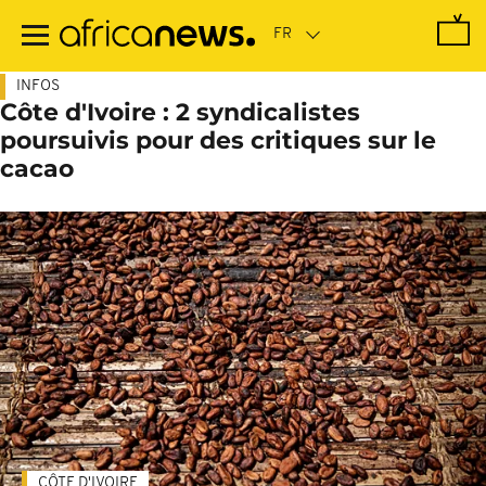
Passer
au
contenu
principal
INFOS
Côte d'Ivoire : 2 syndicalistes
poursuivis pour des critiques sur le
cacao
CÔTE D'IVOIRE