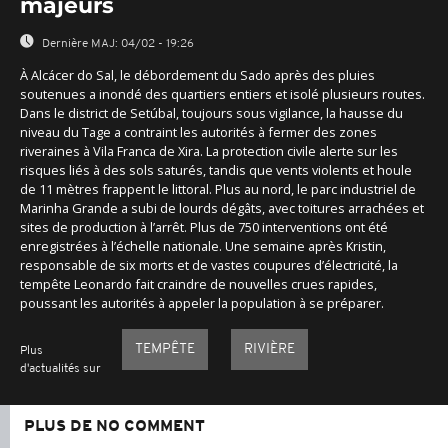
majeurs
Dernière MAJ:
04/02 - 19:26
À Alcácer do Sal, le débordement du Sado après des pluies
soutenues a inondé des quartiers entiers et isolé plusieurs routes.
Dans le district de Setúbal, toujours sous vigilance, la hausse du
niveau du Tage a contraint les autorités à fermer des zones
riveraines à Vila Franca de Xira. La protection civile alerte sur les
risques liés à des sols saturés, tandis que vents violents et houle
de 11 mètres frappent le littoral. Plus au nord, le parc industriel de
Marinha Grande a subi de lourds dégâts, avec toitures arrachées et
sites de production à l’arrêt. Plus de 750 interventions ont été
enregistrées à l’échelle nationale. Une semaine après Kristin,
responsable de six morts et de vastes coupures d’électricité, la
tempête Leonardo fait craindre de nouvelles crues rapides,
poussant les autorités à appeler la population à se préparer.
TEMPÊTE
RIVIÈRE
Plus
d'actualités sur
PLUS DE NO COMMENT