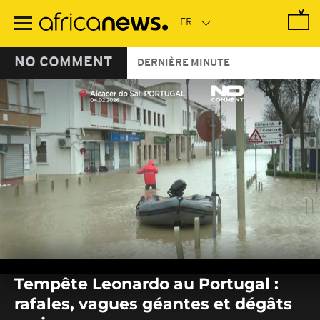
Passer
au
contenu
principal
NO COMMENT
DERNIÈRE MINUTE
0
seconds
Tempête Leonardo au Portugal :
of
0
rafales, vagues géantes et dégâts
seconds