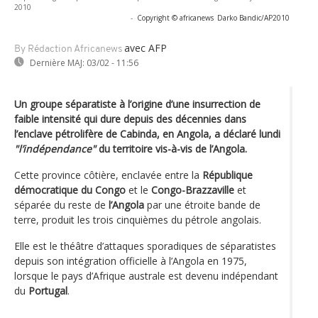
2010
-
Copyright © africanews
Darko Bandic/AP2010
avec AFP
By Rédaction Africanews
Dernière MAJ:
03/02 - 11:56
Un groupe séparatiste à l’origine d’une insurrection de
faible intensité qui dure depuis des décennies dans
l’enclave pétrolifère de Cabinda, en Angola, a déclaré lundi
"l’indépendance"
du territoire vis-à-vis de l’Angola.
Cette province côtière, enclavée entre la
République
démocratique du Congo
et le
Congo-Brazzaville
et
séparée du reste de
l’Angola
par une étroite bande de
terre, produit les trois cinquièmes du pétrole angolais.
Elle est le théâtre d’attaques sporadiques de séparatistes
depuis son intégration officielle à l’Angola en 1975,
lorsque le pays d’Afrique australe est devenu indépendant
du
Portugal
.