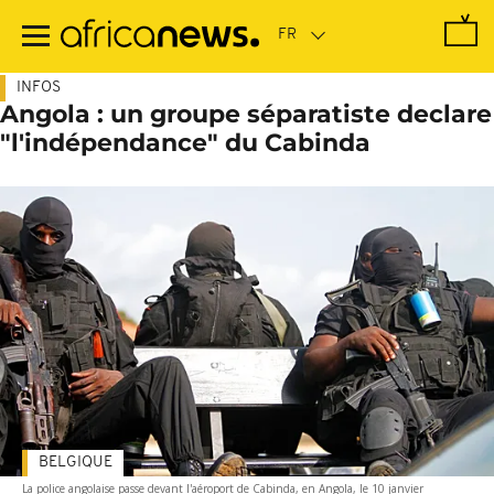
Passer
au
contenu
principal
INFOS
Angola : un groupe séparatiste declare
"l'indépendance" du Cabinda
BELGIQUE
La police angolaise passe devant l'aéroport de Cabinda, en Angola, le 10 janvier