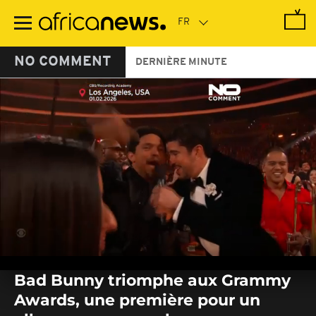
Passer
au
contenu
principal
NO COMMENT
DERNIÈRE MINUTE
0
seconds
Bad Bunny triomphe aux Grammy
of
0
Awards, une première pour un
seconds