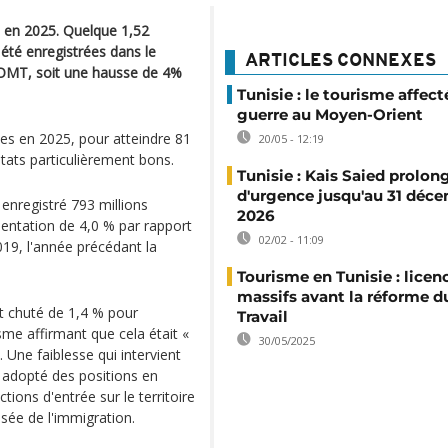
d en 2025. Quelque 1,52
t été enregistrées dans le
ARTICLES CONNEXES
 OMT, soit une hausse de 4%
Tunisie : le tourisme affect
guerre au Moyen-Orient
es en 2025, pour atteindre 81
20/05 - 12:19
ltats particulièrement bons.
Tunisie : Kais Saied prolong
d'urgence jusqu'au 31 déc
 enregistré 793 millions
2026
mentation de 4,0 % par rapport
02/02 - 11:09
019, l'année précédant la
Tourisme en Tunisie : lice
massifs avant la réforme d
t chuté de 1,4 % pour
Travail
isme affirmant que cela était «
30/05/2025
. Une faiblesse qui intervient
 adopté des positions en
ctions d'entrée sur le territoire
sée de l'immigration.