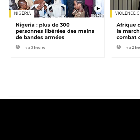
NIGÉRIA
VIOLENCE C
02:08
Nigeria : plus de 300
Afrique 
personnes libérées des mains
la march
de bandes armées
combat 
Il y a 3 heures
Il y a 2 h