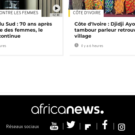
ONTRE LES FEMMES
CÔTE D'IVOIRE
02:30
du Sud : 70 ans après
Côte d'Ivoire : Djidji Ay
e des femmes, le
tambour parleur retrou
continue
village
eures
Il y a 6 heures
Réseaux sociaux