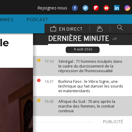
Rejoignez-nous
AMMES
PODCAST
EN DIRECT
DERNIÈRE MINUTE
le
8 août 2026
Sénégal : 71 hommes inculpés dans
17:10
le cadre du durcissement de la
répression de l’homosexualité
Burkina Faso : le Vibra-Signe, une
16:37
technique qui fait danser les sourds
et malentendants
Afrique du Sud : 70 ans après la
15:43
marche des femmes, le combat
continue
PUBLICITÉ