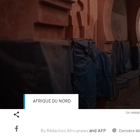
AFRIQUE DU NORD
Volume
Un motocy
90%
and AFP
Dernière MA
By Rédaction Africanews