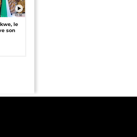
01:58
okwe, le
ve son