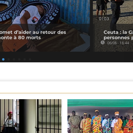
01:03
romet d’aider au retour des
Ceuta : la 
monte à 80 morts
personnes 
06/08 - 16:44