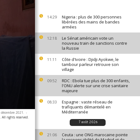
Nigeria : plus de 300 personnes
14:29
libérées des mains de bandes
armées
Le Sénat américain vote un
12:18
nouveau train de sanctions contre
la Russie
Côte d'Ivoire : Djidji Ayokwe, le
11:11
tambour parleur retrouve son
village
RDC : Ebola tue plus de 300 enfants,
09:52
l'ONU alerte sur une crise sanitaire
majeure
Espagne : vaste réseau de
08:33
trafiquants démantelé en
Méditerranée
1 décembre 2021.
-
 All rights reserved.
7 août 2026
Ceuta : une ONG marocaine pointe
21:06
la responsabilité de Madrid et de