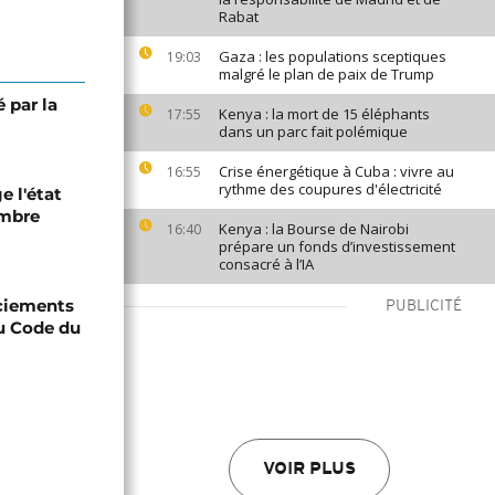
Rabat
Gaza : les populations sceptiques
19:03
malgré le plan de paix de Trump
é par la
Kenya : la mort de 15 éléphants
17:55
dans un parc fait polémique
Crise énergétique à Cuba : vivre au
16:55
rythme des coupures d'électricité
e l'état
embre
Kenya : la Bourse de Nairobi
16:40
prépare un fonds d’investissement
consacré à l’IA
nciements
PUBLICITÉ
u Code du
VOIR PLUS