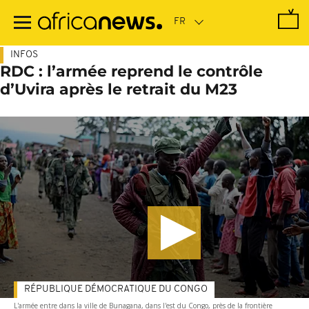
Passer
au
contenu
principal
INFOS
RDC : l’armée reprend le contrôle
d’Uvira après le retrait du M23
RÉPUBLIQUE DÉMOCRATIQUE DU CONGO
L'armée entre dans la ville de Bunagana, dans l'est du Congo, près de la frontière