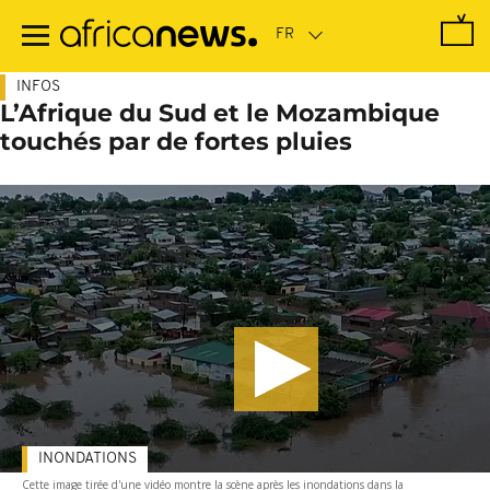
Passer
au
contenu
principal
INFOS
L’Afrique du Sud et le Mozambique
touchés par de fortes pluies
INONDATIONS
Cette image tirée d'une vidéo montre la scène après les inondations dans la