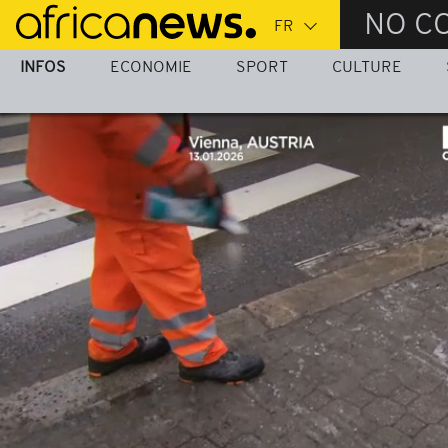
Passer
NO C
au
contenu
INFOS
ECONOMIE
SPORT
CULTURE
principal