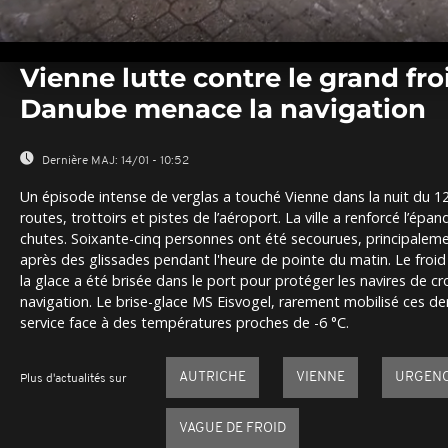
0
seconds
Vienne lutte contre le grand fro
of
0
Danube menace la navigation
seconds
Volume
0%
Dernière MAJ:
14/01 - 10:52
Un épisode intense de verglas a touché Vienne dans la nuit du 12 
routes, trottoirs et pistes de l’aéroport. La ville a renforcé l’épan
chutes. Soixante-cinq personnes ont été secourues, principaleme
après des glissades pendant l'heure de pointe du matin. Le froid
la glace a été brisée dans le port pour protéger les navires de cro
navigation. Le brise-glace MS Eisvogel, rarement mobilisé ces der
service face à des températures proches de -6 °C.
AUTRICHE
VIENNE
URGEN
Plus d'actualités sur
VAGUE DE FROID