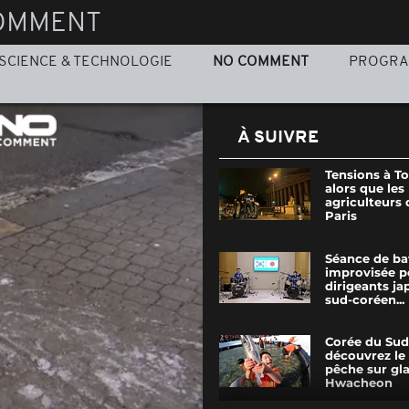
OMMENT
SCIENCE & TECHNOLOGIE
NO COMMENT
PROGR
À SUIVRE
Tensions à T
alors que les
agriculteurs 
Paris
Séance de ba
improvisée p
dirigeants ja
sud-coréen...
Corée du Sud 
découvrez le 
pêche sur gl
Hwacheon