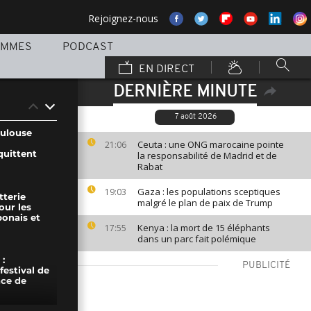
Rejoignez-nous
AMMES
PODCAST
EN DIRECT
DERNIÈRE MINUTE
7 août 2026
oulouse
Ceuta : une ONG marocaine pointe
21:06
quittent
la responsabilité de Madrid et de
Rabat
Gaza : les populations sceptiques
19:03
tterie
malgré le plan de paix de Trump
our les
ponais et
Kenya : la mort de 15 éléphants
17:55
dans un parc fait polémique
:
PUBLICITÉ
festival de
ace de