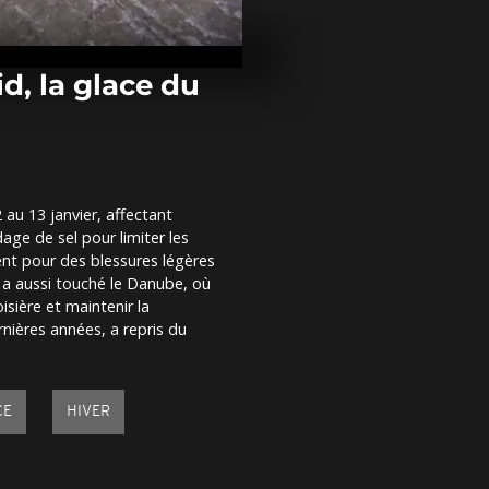
Tokyo : 100 f
affrontent l’
pour un rite 
purification
id, la glace du
Visite officie
en Inde : acc
défense et l'
au 13 janvier, affectant
Syrie : retou
dage de sel pour limiter les
des habitant
quartier disp
nt pour des blessures légères
 a aussi touché le Danube, où
isière et maintenir la
nières années, a repris du
CE
HIVER