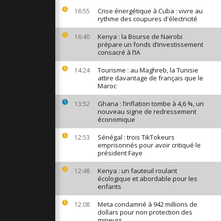
idèles
Crise énergétique à Cuba : vivre au
16:55
eau glacée
rythme des coupures d'électricité
de
Kenya : la Bourse de Nairobi
16:40
prépare un fonds d’investissement
consacré à l’IA
lle de Merz
ords sur la
éducation
Tourisme : au Maghreb, la Tunisie
14:24
attire davantage de français que le
Maroc
r prudent
Ghana : l’inflation tombe à 4,6 %, un
13:52
s dans un
nouveau signe de redressement
uté d’Alep
économique
Sénégal : trois TikTokeurs
12:53
emprisonnés pour avoir critiqué le
président Faye
Kenya : un fauteuil roulant
12:48
écologique et abordable pour les
enfants
Meta condamné à 942 millions de
12:08
dollars pour non protection des
mineurs