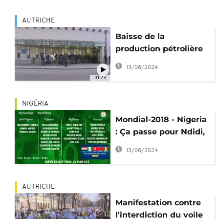
AUTRICHE
Baisse de la
production pétrolière
mondiale : l'Opep en
13/08/2024
quête de modalités
01:23
NIGÉRIA
Mondial-2018 - Nigeria
: Ça passe pour Ndidi,
intégré au groupe des
13/08/2024
23
AUTRICHE
Manifestation contre
l'interdiction du voile