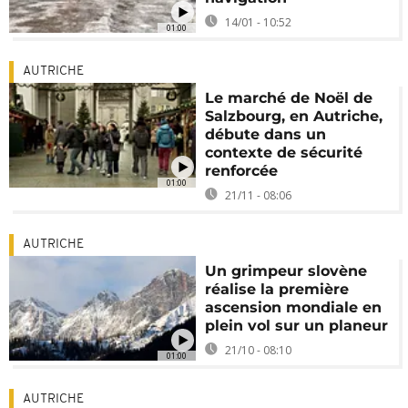
14/01 - 10:52
01:00
AUTRICHE
Le marché de Noël de
Salzbourg, en Autriche,
débute dans un
contexte de sécurité
renforcée
01:00
21/11 - 08:06
AUTRICHE
Un grimpeur slovène
réalise la première
ascension mondiale en
plein vol sur un planeur
21/10 - 08:10
01:00
AUTRICHE