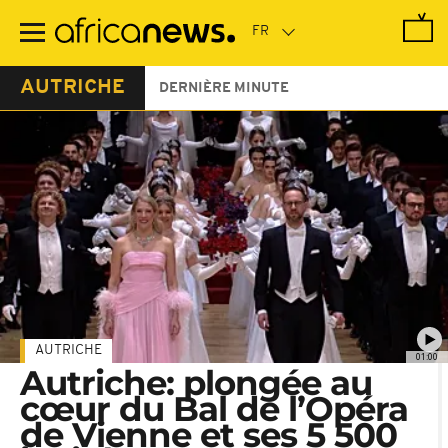
Passer
au
contenu
principal
AUTRICHE
DERNIÈRE MINUTE
AUTRICHE
01:00
Autriche: plongée au
cœur du Bal de l’Opéra
de Vienne et ses 5 500