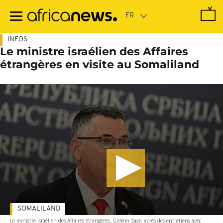
Passer
au
contenu
principal
INFOS
Le ministre israélien des Affaires
étrangères en visite au Somaliland
SOMALILAND
Le ministre israélien des Affaires étrangères, Gideon Saar, après des entretiens avec