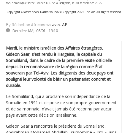
son homologue serbe, Marko Djuric, à Belgrade, le 30 septembre 2025
-
Copyright © africanews
Darko Vojinovic/Copyright 2025 The AP. All rights reserved
avec AP
By Rédaction Africanews
Dernière MAJ:
06/01 - 19:10
Mardi, le ministre israélien des Affaires étrangères,
Gideon Saar, s’est rendu à Hargeisa, la capitale du
Somaliland, dans le cadre de la première visite officielle
depuis la reconnaissance de la région comme État
souverain par Tel-Aviv. Les dirigeants des deux pays ont
souligné leur volonté de bâtir un partenariat concret et
durable.
Le Somaliland, qui a proclamé son indépendance de la
Somalie en 1991 et dispose de son propre gouvernement
et de sa monnaie, n’avait jamais été reconnu par aucun
pays avant cette décision israélienne.
Gideon Saar a rencontré le président du Somaliland,
Abdirahman Mohamed Abdullahi, surnommé « Irro », ainsi