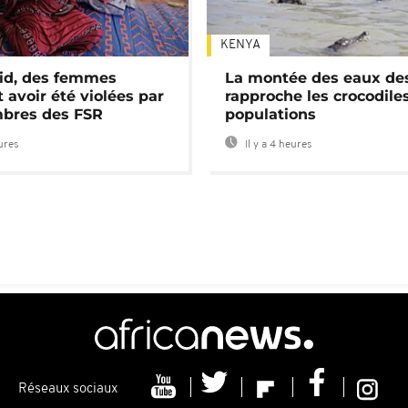
KENYA
id, des femmes
La montée des eaux des
 avoir été violées par
rapproche les crocodile
bres des FSR
populations
eures
Il y a 4 heures
Réseaux sociaux