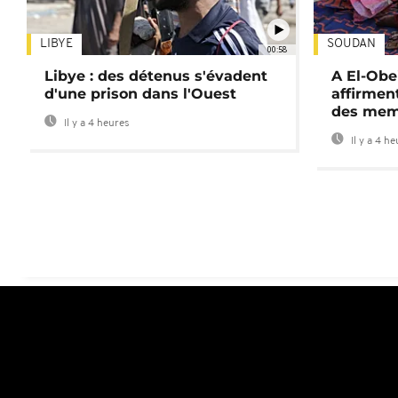
LIBYE
SOUDAN
00:58
Libye : des détenus s'évadent
A El-Obe
d'une prison dans l'Ouest
affirment
des mem
Il y a 4 heures
Il y a 4 h