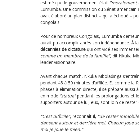
estimé que le gouvernement était
"moralement 
Lumumba. Une commission du Sénat américain a
avait élaboré un plan distinct – qui a échoué – po
congolais.
Pour de nombreux Congolais, Lumumba demeure 
aurait pu accomplir après son indépendance. À la p
décennies de dictature
qui ont vidé ses immenses
comme un membre de la famille"
, dit Nkuka M
leader visionnaire.
Avant chaque match, Nkuka Mboladinga s’entraîn
pendant 45 à 50 minutes d’affilée. Et comme la RD
phases à élimination directe, il se prépare aussi à
en mode
“statue”
pendant les prolongations et les
supporters autour de lui, eux, sont loin de rester
"C’est difficile"
, reconnaît-il,
"de rester immobil
dansent autour et derrière moi. Chacun joue son 
moi je joue le mien."