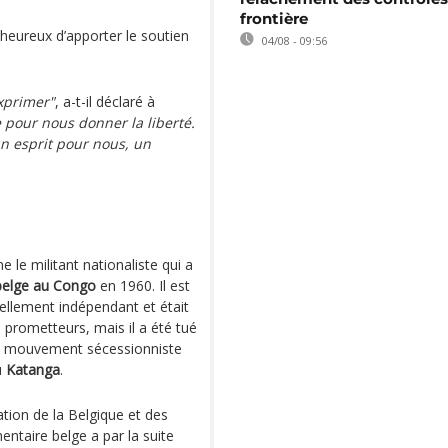
frontière
t heureux d’apporter le soutien
04/08 - 09:56
exprimer"
, a-t-il déclaré à
vie pour nous donner la liberté.
n esprit pour nous, un
e militant nationaliste qui a
belge au Congo
en 1960. Il est
ellement indépendant et était
 prometteurs, mais il a été tué
 un mouvement sécessionniste
u
Katanga
.
tion de la Belgique et des
taire belge a par la suite