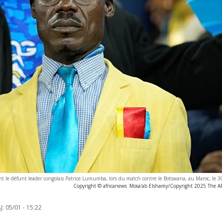
 le défunt leader congolais Patrice Lumumba, lors du match contre le Botswana, au Maroc, le 
Copyright © africanews
Mosa'ab Elshamy/Copyright 2025 The AP.
J:
05/01 - 15:22