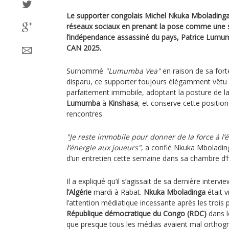
Le supporter congolais Michel Nkuka Mboladinga
réseaux sociaux en prenant la pose comme une 
l’indépendance assassiné du pays, Patrice Lumu
CAN 2025.
Surnommé
"Lumumba Vea"
en raison de sa fort
disparu, ce supporter toujours élégamment vêtu lè
parfaitement immobile, adoptant la posture de 
Lumumba
à
Kinshasa
, et conserve cette positio
rencontres.
"Je reste immobile pour donner de la force à l
l’énergie aux joueurs"
, a confié Nkuka Mbolading
d’un entretien cette semaine dans sa chambre d’
Il a expliqué qu’il s’agissait de sa dernière intervi
l’Algérie
mardi à Rabat.
Nkuka Mboladinga
était v
l’attention médiatique incessante après les trois
République démocratique du Congo (RDC)
dans l
que presque tous les médias avaient mal orthog