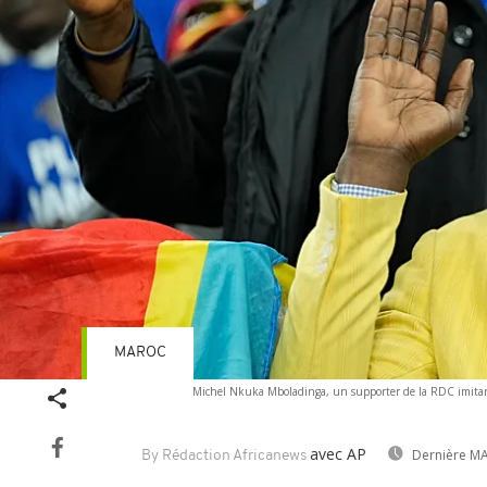
MAROC
Michel Nkuka Mboladinga, un supporter de la RDC imitant
avec AP
Dernière MA
By Rédaction Africanews