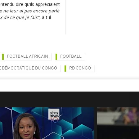
entendu dire qu’ils appréciaient
e ne leur ai pas encore parlé
 de ce que je fais"
, a-t-il
FOOTBALL AFRICAIN
FOOTBALL
E DÉMOCRATIQUE DU CONGO
RD CONGO