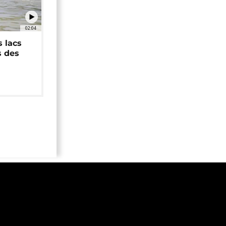
02:04
 lacs
s des