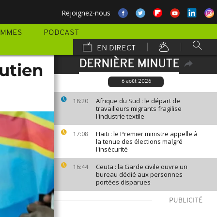
Rejoignez-nous
AMMES
PODCAST
EN DIRECT
DERNIÈRE MINUTE
utien
6 août 2026
Afrique du Sud : le départ de
18:20
travailleurs migrants fragilise
l'industrie textile
Haïti : le Premier ministre appelle à
17:08
la tenue des élections malgré
l'insécurité
Ceuta : la Garde civile ouvre un
16:44
bureau dédié aux personnes
portées disparues
PUBLICITÉ