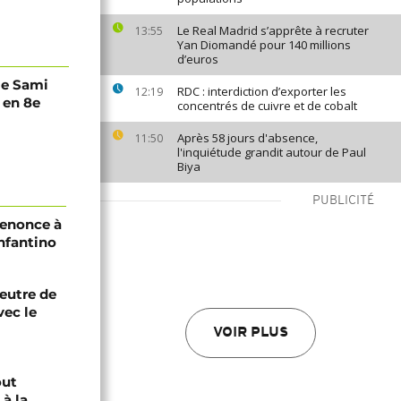
Le Real Madrid s’apprête à recruter
13:55
Yan Diomandé pour 140 millions
d’euros
ge Sami
RDC : interdiction d’exporter les
12:19
 en 8e
concentrés de cuivre et de cobalt
Après 58 jours d'absence,
11:50
l'inquiétude grandit autour de Paul
Biya
PUBLICITÉ
renonce à
Infantino
eutre de
vec le
VOIR PLUS
out
à la