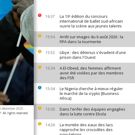
La 13ᵉ édition du concours
16:37
international de ballet sud-africain
ouvre la scène aux jeunes talents
Arrêt sur images du 6 août 2026 : la
15:54
FIFA dans la tourmente
Libye : des détenus s'évadent d'une
15:52
prison dans l'Ouest
A El-Obeid, des femmes affirment
15:34
avoir été violées par des membres
des FSR
Le Nigeria cherche à mieux réguler
15:04
le marché de la crypto [Business
Africa]
30 décembre 2025
-
Dans l'enfer des équipes engagées
15:00
 All rights reserved
dans la lutte contre Ebola
La montée des eaux des lacs
14:26
rapproche les crocodiles des
populations