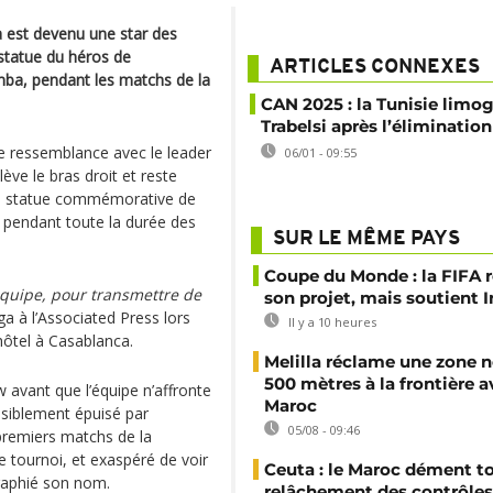
 est devenu une star des
statue du héros de
ARTICLES CONNEXES
mba, pendant les matchs de la
CAN 2025 : la Tunisie limo
Trabelsi après l’élimination
e ressemblance avec le leader
06/01 - 09:55
ve le bras droit et reste
la statue commémorative de
n pendant toute la durée des
SUR LE MÊME PAYS
Coupe du Monde : la FIFA 
’équipe, pour transmettre de
son projet, mais soutient 
a à l’Associated Press lors
Il y a 10 heures
hôtel à Casablanca.
Melilla réclame une zone n
500 mètres à la frontière a
ew avant que l’équipe n’affronte
Maroc
isiblement épuisé par
05/08 - 09:46
 premiers matchs de la
e tournoi, et exaspéré de voir
Ceuta : le Maroc dément t
raphié son nom.
relâchement des contrôles 