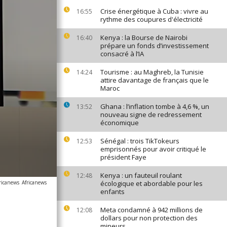
Crise énergétique à Cuba : vivre au
16:55
rythme des coupures d'électricité
Kenya : la Bourse de Nairobi
16:40
prépare un fonds d’investissement
consacré à l’IA
Tourisme : au Maghreb, la Tunisie
14:24
attire davantage de français que le
Maroc
Ghana : l’inflation tombe à 4,6 %, un
13:52
nouveau signe de redressement
économique
Sénégal : trois TikTokeurs
12:53
emprisonnés pour avoir critiqué le
président Faye
Kenya : un fauteuil roulant
12:48
ricanews
Africanews
écologique et abordable pour les
enfants
Meta condamné à 942 millions de
12:08
dollars pour non protection des
mineurs