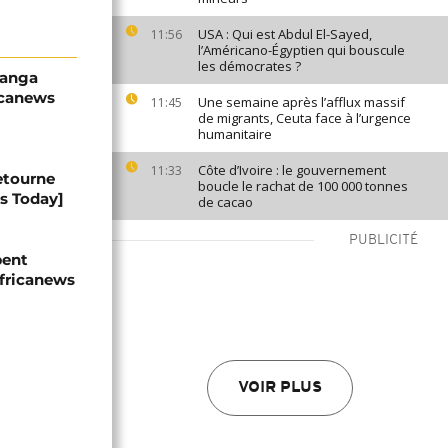
USA : Qui est Abdul El-Sayed,
11:56
l’Américano-Égyptien qui bouscule
les démocrates ?
eranga
icanews
Une semaine après l’afflux massif
11:45
de migrants, Ceuta face à l’urgence
humanitaire
Côte d’Ivoire : le gouvernement
11:33
retourne
boucle le rachat de 100 000 tonnes
ws Today]
de cacao
PUBLICITÉ
pent
Africanews
VOIR PLUS