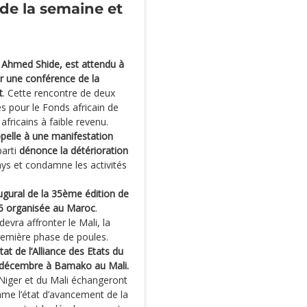
de la semaine et
, Ahmed Shide, est attendu à
r une conférence de la
t
. Cette rencontre de deux
es pour le Fonds africain de
fricains à faible revenu.
ppelle à une manifestation
parti
dénonce la détérioration
ys et condamne les activités
ugural de la 35ème édition de
25 organisée au Maroc
.
vra affronter le Mali, la
remière phase de poules.
t de l’Alliance des Etats du
3 décembre à Bamako au Mali.
 Niger et du Mali échangeront
mme l’état d’avancement de la