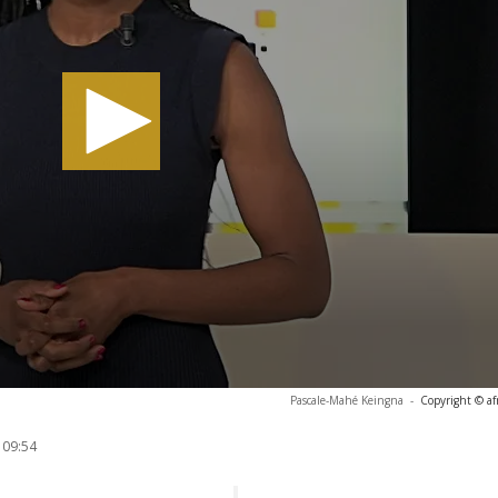
Pascale-Mahé Keingna
-
Copyright © af
 09:54