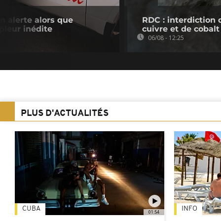
n alerte alors que
RDC : interdiction 
pleur inédite
cuivre et de cobalt
06/08 - 12:25
PLUS D'ACTUALITÉS
CUBA
INFO
01:54