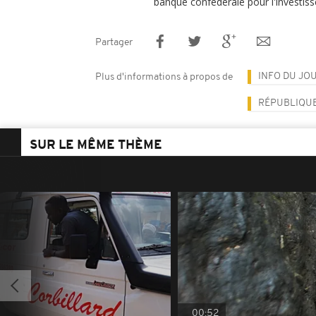
banque confédérale pour l'investis
Partager
INFO DU JO
Plus d'informations à propos de
RÉPUBLIQUE
SUR LE MÊME THÈME
00:52