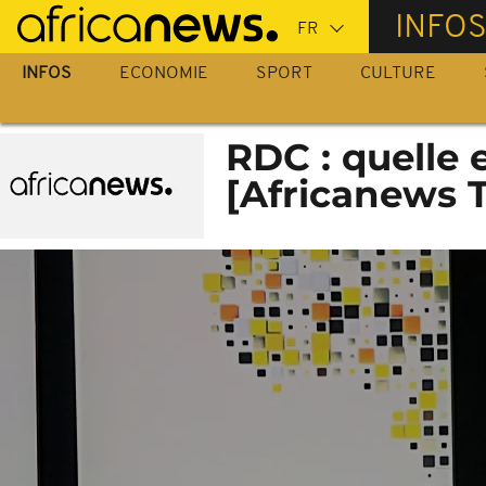
Passer
INFO
au
contenu
INFOS
ECONOMIE
SPORT
CULTURE
principal
RDC : quelle 
[Africanews 