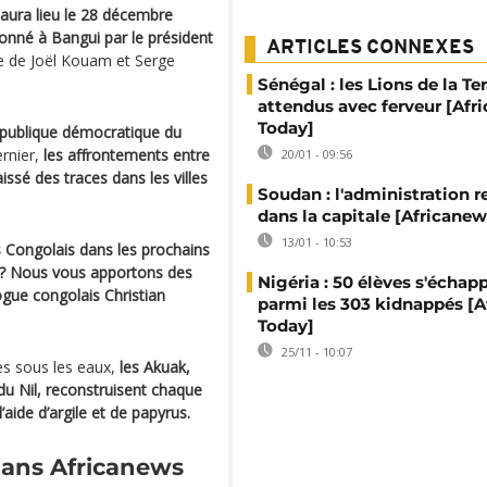
e aura lieu le 28 décembre
onné à Bangui par le président
ARTICLES CONNEXES
 de Joël Kouam et Serge
Sénégal : les Lions de la T
attendus avec ferveur [Afr
Today]
République démocratique du
rnier,
les affrontements entre
20/01 - 09:56
issé des traces dans les villes
Soudan : l'administration 
dans la capitale [Africane
13/01 - 10:53
 Congolais dans les prochains
23 ? Nous vous apportons des
Nigéria : 50 élèves s'échap
ogue congolais Christian
parmi les 303 kidnappés [
Today]
25/11 - 10:07
es sous les eaux,
les Akuak,
du Nil, reconstruisent chaque
’aide d’argile et de papyrus.
ans Africanews