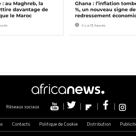
 : au Maghreb, la
Ghana : l’inflation tomb
attire davantage de
%, un nouveau signe de
 que le Maroc
redressement économi
eures
Il y a 15 heures
Réseaux sociaux
ns
Contacts
Politique de Cookie
Distribution
Publicit