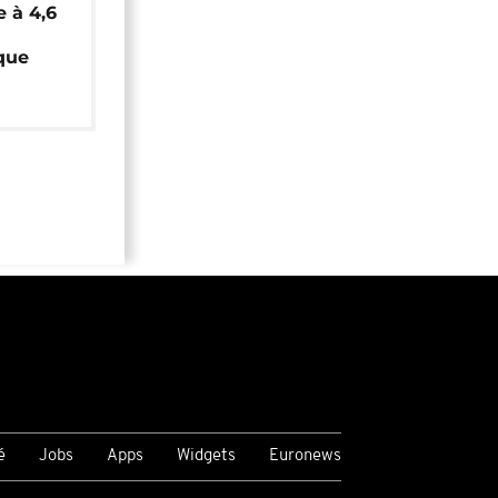
e à 4,6
que
é
Jobs
Apps
Widgets
Euronews