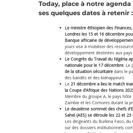
Today, place à notre agenda 
ses quelques dates à retenir :
Le ministre éthiopien des Finances
Londres les 15 et 16 décembre pou
Banque africaine de développemen
jours vise à mobiliser des ressourc
développement destinées aux pays a
Le Congrès du Travail du Nigéria a
nationale pour le 17 décembre
. Le 
de la situation sécuritaire
dans le pa
des bandits et des kidnappeurs.
Le
21 décembre a lieu le match ina
la Coupe d’Afrique des Nations 20
Membre du groupe A, le pays hôte de
Zambie et les Comores durant la p
Le deuxième sommet des chefs d’Eta
Sahel (AES) se déroule les 22 et 2
Les dirigeants du Burkina Faso, du
sur des dossiers institutionnels co