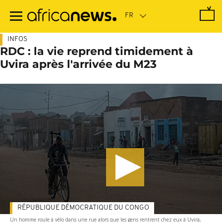
Passer
au
contenu
principal
INFOS
RDC : la vie reprend timidement à
Uvira après l'arrivée du M23
RÉPUBLIQUE DÉMOCRATIQUE DU CONGO
Un homme roule à vélo dans une rue alors que les gens rentrent chez eux à Uvira,