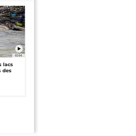
02:04
 lacs
s des