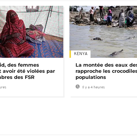
KENYA
id, des femmes
La montée des eaux des
 avoir été violées par
rapproche les crocodile
bres des FSR
populations
eures
Il y a 4 heures