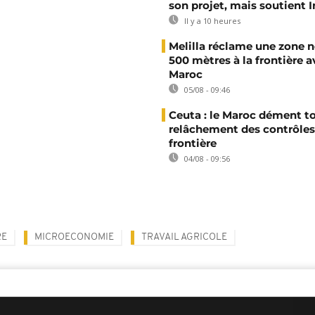
son projet, mais soutient 
Il y a 10 heures
Melilla réclame une zone n
500 mètres à la frontière a
Maroc
05/08 - 09:46
Ceuta : le Maroc dément t
relâchement des contrôles 
frontière
04/08 - 09:56
RE
MICROECONOMIE
TRAVAIL AGRICOLE