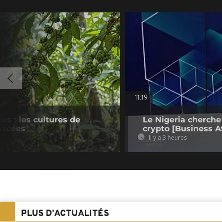
11:19
es : les cultures de
Le Nigeria cherche
nacées
crypto [Business Af
Il y a 3 heures
PLUS D'ACTUALITÉS