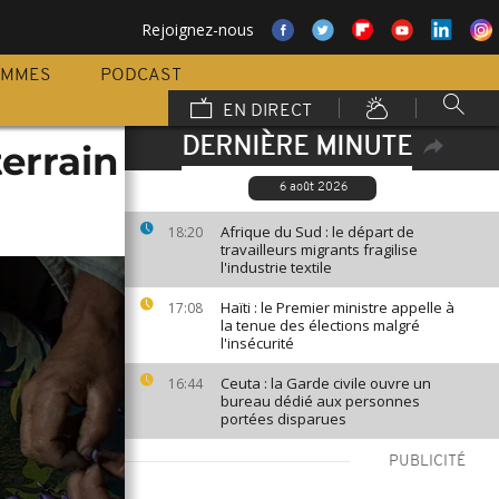
Rejoignez-nous
AMMES
PODCAST
EN DIRECT
DERNIÈRE MINUTE
terrain
6 août 2026
Afrique du Sud : le départ de
18:20
travailleurs migrants fragilise
l'industrie textile
Haïti : le Premier ministre appelle à
17:08
la tenue des élections malgré
l'insécurité
Ceuta : la Garde civile ouvre un
16:44
bureau dédié aux personnes
portées disparues
PUBLICITÉ