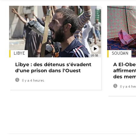
LIBYE
SOUDAN
00:58
Libye : des détenus s'évadent
A El-Obe
d'une prison dans l'Ouest
affirment
des mem
Il y a 4 heures
Il y a 4 h