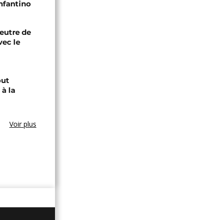
Infantino
eutre de
vec le
out
à la
Voir plus