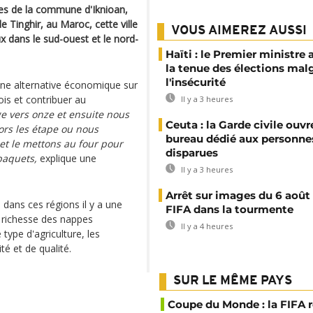
nes de la commune d'Iknioan,
e Tinghir, au Maroc, cette ville
VOUS AIMEREZ AUSSI
 dans le sud-ouest et le nord-
Haïti : le Premier ministre 
la tenue des élections mal
l'insécurité
une alternative économique sur
is et contribuer au
Il y a 3 heures
 vers onze et ensuite nous
Ceuta : la Garde civile ouvr
ors les étape ou nous
bureau dédié aux personne
 et le mettons au four pour
disparues
paquets,
explique une
Il y a 3 heures
Arrêt sur images du 6 août 
dans ces régions il y a une
FIFA dans la tourmente
a richesse des nappes
Il y a 4 heures
type d'agriculture, les
é et de qualité.
SUR LE MÊME PAYS
Coupe du Monde : la FIFA 