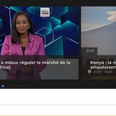
01:07
 à mieux réguler le marché de la
Kenya : la 
rica]
empoissonn
31/07 - 18:41