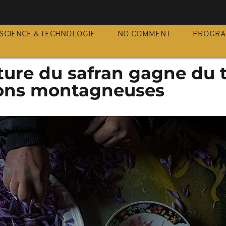
S
SCIENCE & TECHNOLOGIE
NO COMMENT
PROGR
lture du safran gagne du 
ions montagneuses