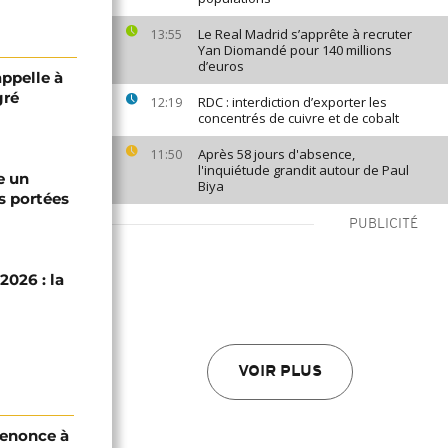
Le Real Madrid s’apprête à recruter
13:55
Yan Diomandé pour 140 millions
d’euros
appelle à
gré
RDC : interdiction d’exporter les
12:19
concentrés de cuivre et de cobalt
Après 58 jours d'absence,
11:50
l'inquiétude grandit autour de Paul
e un
Biya
s portées
PUBLICITÉ
2026 : la
VOIR PLUS
renonce à