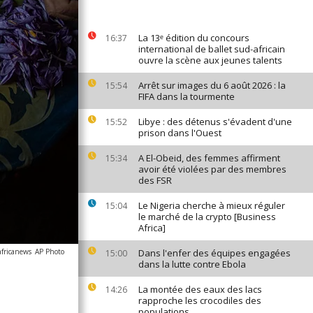
La 13ᵉ édition du concours
16:37
international de ballet sud-africain
ouvre la scène aux jeunes talents
Arrêt sur images du 6 août 2026 : la
15:54
FIFA dans la tourmente
Libye : des détenus s'évadent d'une
15:52
prison dans l'Ouest
A El-Obeid, des femmes affirment
15:34
avoir été violées par des membres
des FSR
Le Nigeria cherche à mieux réguler
15:04
le marché de la crypto [Business
Africa]
africanews
AP Photo
Dans l'enfer des équipes engagées
15:00
dans la lutte contre Ebola
La montée des eaux des lacs
14:26
rapproche les crocodiles des
populations