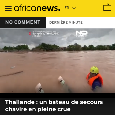
Passer
au
contenu
principal
NO COMMENT
DERNIÈRE MINUTE
0
seconds
Thaïlande : un bateau de secours
of
0
chavire en pleine crue
seconds