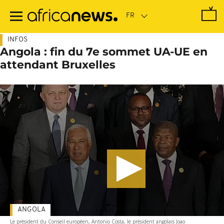
Passer
au
contenu
principal
INFOS
Angola : fin du 7e sommet UA-UE en
attendant Bruxelles
ANGOLA
Le président du Conseil européen, Antonio Costa, le président angolais Joao