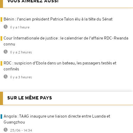
VOUS AIMEREZ AUSSI
Bénin : l'ancien président Patrice Talon élu à la tête du Sénat
Il y a 1 heure
Cour Internationale de justice : le calendrier de l'affaire RDC-Rwanda
connu
Il y a 2 heures
RDC : suspicion d'Ebola dans un bateau, les passagers testés et
confinés
Il y a 3 heures
SUR LE MÊME PAYS
Angola : TAAG inaugure une liaison directe entre Luanda et
Guangzhou
25/06 - 14:34