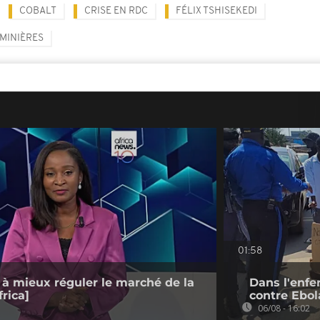
COBALT
CRISE EN RDC
FÉLIX TSHISEKEDI
 MINIÈRES
01:58
 à mieux réguler le marché de la
Dans l'enfe
rica]
contre Ebol
06/08 - 16:02