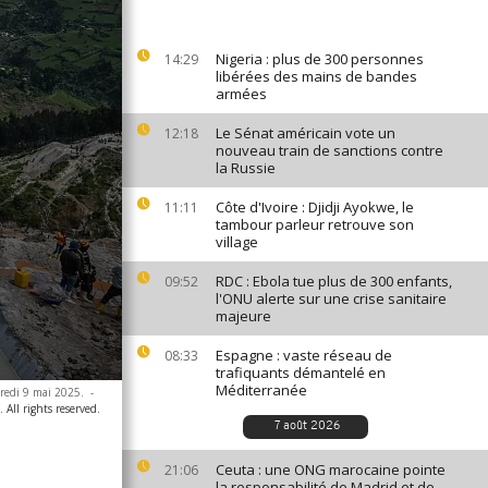
Nigeria : plus de 300 personnes
14:29
libérées des mains de bandes
armées
Le Sénat américain vote un
12:18
nouveau train de sanctions contre
la Russie
Côte d'Ivoire : Djidji Ayokwe, le
11:11
tambour parleur retrouve son
village
RDC : Ebola tue plus de 300 enfants,
09:52
l'ONU alerte sur une crise sanitaire
majeure
Espagne : vaste réseau de
08:33
trafiquants démantelé en
Méditerranée
redi 9 mai 2025.
-
 All rights reserved.
7 août 2026
Ceuta : une ONG marocaine pointe
21:06
la responsabilité de Madrid et de