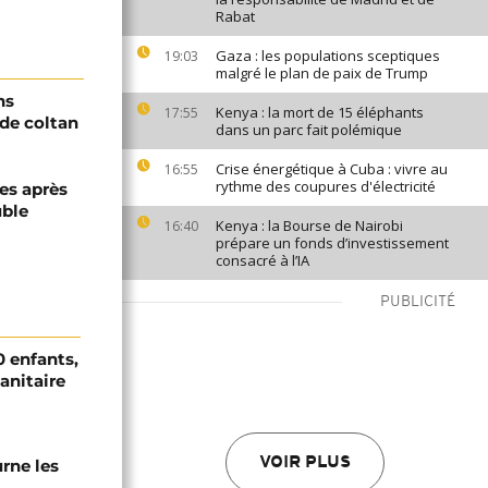
Rabat
Gaza : les populations sceptiques
19:03
malgré le plan de paix de Trump
ns
Kenya : la mort de 15 éléphants
17:55
de coltan
dans un parc fait polémique
Crise énergétique à Cuba : vivre au
16:55
rythme des coupures d'électricité
es après
uble
Kenya : la Bourse de Nairobi
16:40
prépare un fonds d’investissement
consacré à l’IA
PUBLICITÉ
0 enfants,
sanitaire
VOIR PLUS
urne les