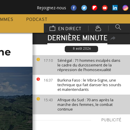
Rejoignez-nous
AMMES
PODCAST
EN DIRECT
DERNIÈRE MINUTE
ne
8 août 2026
Sénégal : 71 hommes inculpés dans
17:10
le cadre du durcissement de la
répression de l’homosexualité
Burkina Faso : le Vibra-Signe, une
16:37
technique qui fait danser les sourds
et malentendants
Afrique du Sud : 70 ans après la
15:43
marche des femmes, le combat
continue
PUBLICITÉ