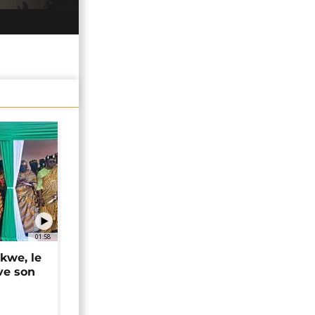
01:58
okwe, le
ve son