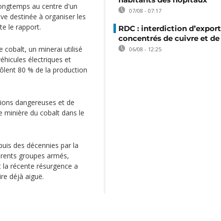
longtemps au centre d'un
07/08 - 07:17
ve destinée à organiser les
te le rapport.
RDC : interdiction d’export
concentrés de cuivre et de
cobalt, un minerai utilisé
06/08 - 12:25
véhicules électriques et
rôlent 80 % de la production
tions dangereuses et de
e minière du cobalt dans le
puis des décennies par la
érents groupes armés,
la récente résurgence a
ire déjà aiguë.