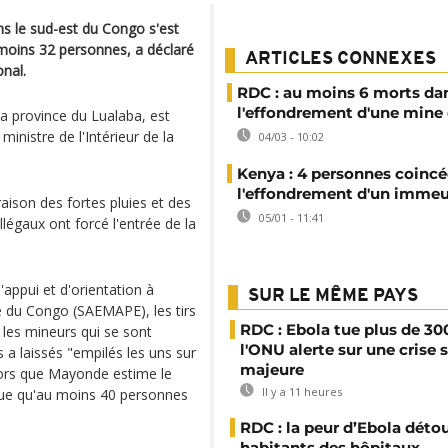
ns le sud-est du Congo s'est
 moins 32 personnes, a déclaré
ARTICLES CONNEXES
nal.
RDC : au moins 6 morts da
l'effondrement d'une mine 
a province du Lualaba, est
istre de l'Intérieur de la
04/03 - 10:02
Kenya : 4 personnes coincé
l'effondrement d'un imme
 raison des fortes pluies et des
05/01 - 11:41
llégaux ont forcé l'entrée de la
'appui et d'orientation à
SUR LE MÊME PAYS
lle du Congo (SAEMAPE), les tirs
RDC : Ebola tue plus de 30
 les mineurs qui se sont
l'ONU alerte sur une crise 
s a laissés "empilés les uns sur
majeure
lors que Mayonde estime le
Il y a 11 heures
que qu'au moins 40 personnes
RDC : la peur d’Ebola déto
habitants des hôpitaux