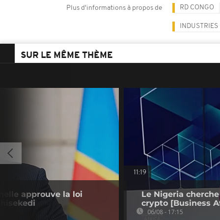
RD CONGO
Plus d'informations à propos de
INDUSTRIES
SUR LE MÊME THÈME
11:19
nelle approuve la loi
Le Nigeria cherche
shisekedi
crypto [Business Af
06/08 - 17:15