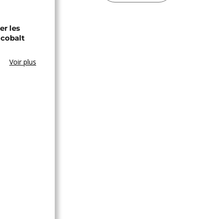
er les
 cobalt
Voir plus