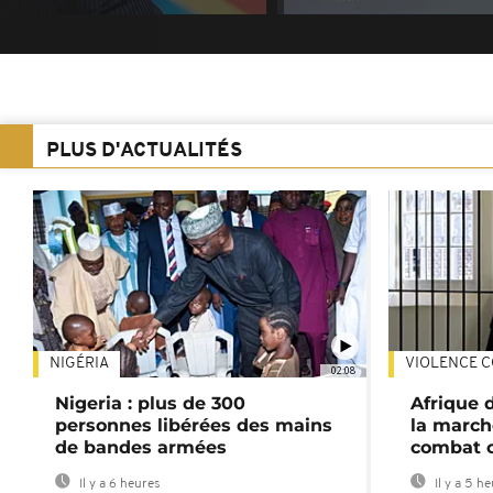
PLUS D'ACTUALITÉS
NIGÉRIA
VIOLENCE C
02:08
Nigeria : plus de 300
Afrique 
personnes libérées des mains
la march
de bandes armées
combat 
Il y a 6 heures
Il y a 5 h