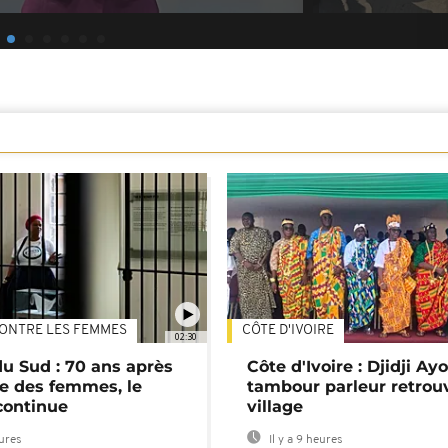
ONTRE LES FEMMES
CÔTE D'IVOIRE
02:30
du Sud : 70 ans après
Côte d'Ivoire : Djidji Ay
e des femmes, le
tambour parleur retrou
continue
village
eures
Il y a 9 heures