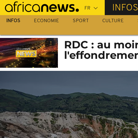
Passer
INFO
au
contenu
INFOS
ECONOMIE
SPORT
CULTURE
principal
RDC : au moi
l'effondreme