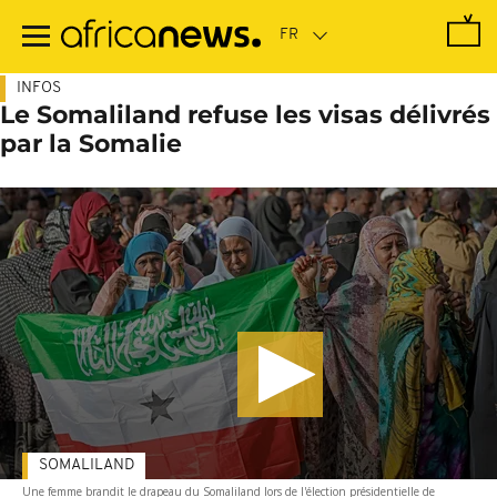
Passer
au
contenu
principal
INFOS
Le Somaliland refuse les visas délivrés
par la Somalie
SOMALILAND
Une femme brandit le drapeau du Somaliland lors de l'élection présidentielle de