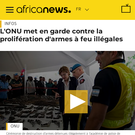
Passer
au
contenu
principal
INFOS
L'ONU met en garde contre la
prolifération d'armes à feu illégales
ONU
Cérémonie de destruction d'armes détenues illégalement à l'académie de police de