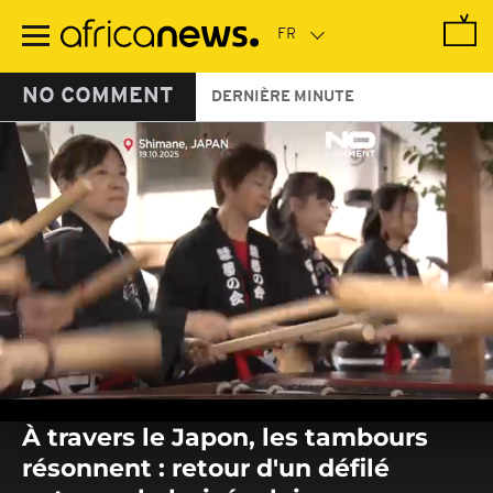
Passer
au
contenu
principal
NO COMMENT
DERNIÈRE MINUTE
0
seconds
À travers le Japon, les tambours
of
0
résonnent : retour d'un défilé
seconds