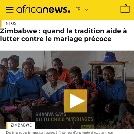
Passer
au
contenu
principal
INFOS
Zimbabwe : quand la tradition aide à
lutter contre le mariage précoce
ZIMBABWE
Des filles et des femmes sont assises à l'intérieur d'une tente et écoutent leur