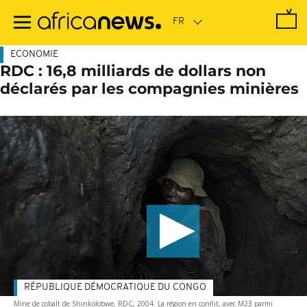
Passer
au
contenu
principal
ECONOMIE
RDC : 16,8 milliards de dollars non
déclarés par les compagnies minières
RÉPUBLIQUE DÉMOCRATIQUE DU CONGO
Mine de cobalt de Shinkolobwe, RDC, 2004. La région en conflit, avec M23 parmi