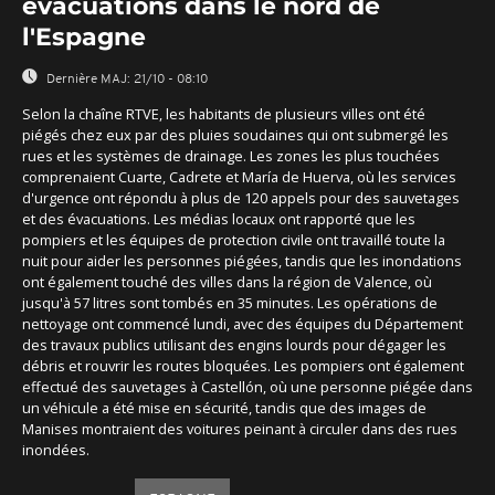
évacuations dans le nord de
l'Espagne
Dernière MAJ:
21/10 - 08:10
Selon la chaîne RTVE, les habitants de plusieurs villes ont été
piégés chez eux par des pluies soudaines qui ont submergé les
rues et les systèmes de drainage. Les zones les plus touchées
comprenaient Cuarte, Cadrete et María de Huerva, où les services
d'urgence ont répondu à plus de 120 appels pour des sauvetages
et des évacuations. Les médias locaux ont rapporté que les
pompiers et les équipes de protection civile ont travaillé toute la
nuit pour aider les personnes piégées, tandis que les inondations
ont également touché des villes dans la région de Valence, où
jusqu'à 57 litres sont tombés en 35 minutes. Les opérations de
nettoyage ont commencé lundi, avec des équipes du Département
des travaux publics utilisant des engins lourds pour dégager les
débris et rouvrir les routes bloquées. Les pompiers ont également
effectué des sauvetages à Castellón, où une personne piégée dans
un véhicule a été mise en sécurité, tandis que des images de
Manises montraient des voitures peinant à circuler dans des rues
inondées.