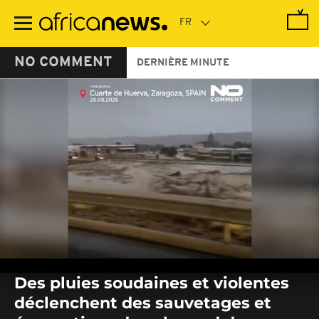
Passer
au
contenu
principal
NO COMMENT
DERNIÈRE MINUTE
0
seconds
Des pluies soudaines et violentes
of
0
déclenchent des sauvetages et
seconds