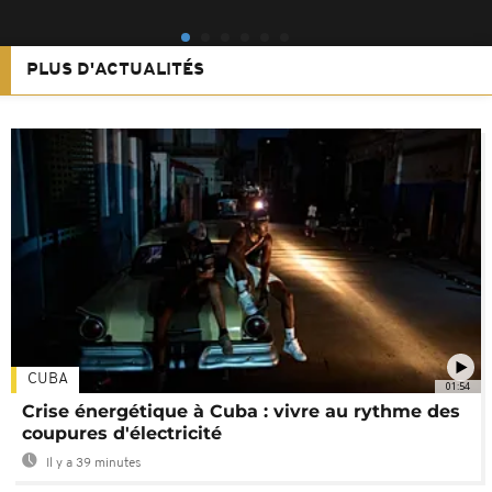
PLUS D'ACTUALITÉS
CUBA
01:54
Crise énergétique à Cuba : vivre au rythme des
coupures d'électricité
Il y a 39 minutes