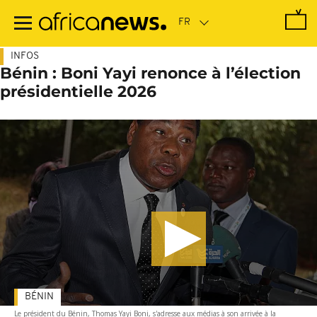
Passer
au
contenu
principal
INFOS
Bénin : Boni Yayi renonce à l’élection
présidentielle 2026
BÉNIN
Le président du Bénin, Thomas Yayi Boni, s'adresse aux médias à son arrivée à la