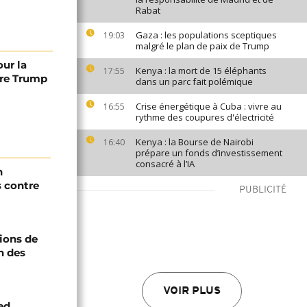
Rabat
Gaza : les populations sceptiques
19:03
malgré le plan de paix de Trump
ur la
Kenya : la mort de 15 éléphants
17:55
tre Trump
dans un parc fait polémique
Crise énergétique à Cuba : vivre au
16:55
rythme des coupures d'électricité
Kenya : la Bourse de Nairobi
16:40
prépare un fonds d’investissement
consacré à l’IA
n
s contre
PUBLICITÉ
ions de
n des
VOIR PLUS
ed,