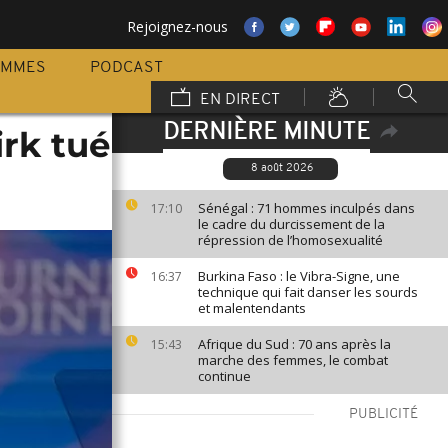
Rejoignez-nous
AMMES
PODCAST
EN DIRECT
DERNIÈRE MINUTE
irk tué
8 août 2026
Sénégal : 71 hommes inculpés dans
17:10
le cadre du durcissement de la
répression de l’homosexualité
Burkina Faso : le Vibra-Signe, une
16:37
technique qui fait danser les sourds
et malentendants
Afrique du Sud : 70 ans après la
15:43
marche des femmes, le combat
continue
PUBLICITÉ