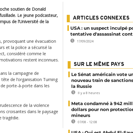
 proche soutien de Donald
fusillade. Le jeune podcasteur,
ARTICLES CONNEXES
mpus de l’Université de la
USA : un suspect inculpé po
tentative d'assassinat con
nis, provoquant une évacuation
17/09/2024
s et la police a sécurisé la
pect, considéré comme le
motivations restent inconnues.
SUR LE MÊME PAYS
 dans la campagne de
Le Sénat américain vote u
 tête de l’organisation Turning
nouveau train de sanction
s de porte-à-porte dans les
la Russie
.
Il y a 8 heures
Meta condamné à 942 mill
crudescence de la violence
dollars pour non protectio
ions croisantes dans le paysage
mineurs
e tragédie.
07/08 - 12:08
USA : Qui est Abdul El-Say