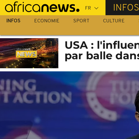
Passer
INFO
au
contenu
INFOS
ECONOMIE
SPORT
CULTURE
principal
USA : l'influ
par balle dan