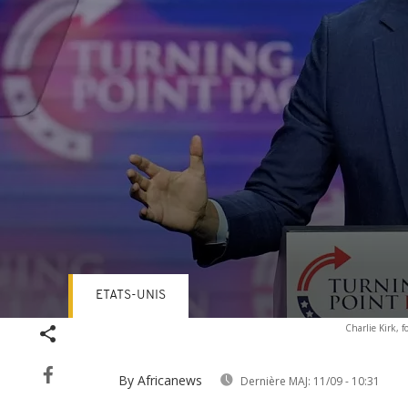
ETATS-UNIS
Volume
Charlie Kirk, 
90%
By Africanews
Dernière MAJ:
11/09 - 10:31