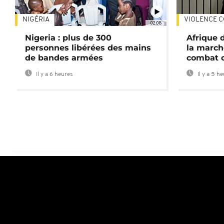
NIGÉRIA
VIOLENCE C
02:08
Nigeria : plus de 300
Afrique 
personnes libérées des mains
la march
de bandes armées
combat 
Il y a 6 heures
Il y a 5 h