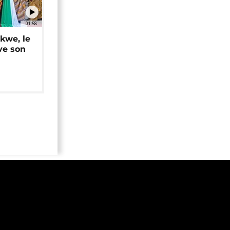
01:58
okwe, le
ve son