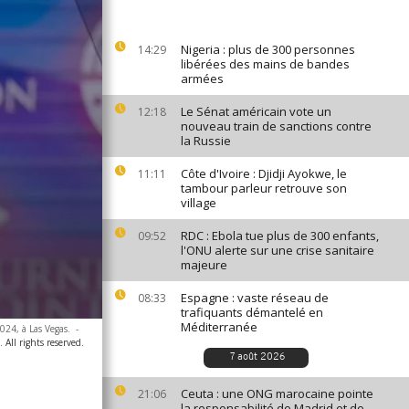
Nigeria : plus de 300 personnes
14:29
libérées des mains de bandes
armées
Le Sénat américain vote un
12:18
nouveau train de sanctions contre
la Russie
Côte d'Ivoire : Djidji Ayokwe, le
11:11
tambour parleur retrouve son
village
RDC : Ebola tue plus de 300 enfants,
09:52
l'ONU alerte sur une crise sanitaire
majeure
Espagne : vaste réseau de
08:33
trafiquants démantelé en
Méditerranée
024, à Las Vegas.
-
 All rights reserved.
7 août 2026
Ceuta : une ONG marocaine pointe
21:06
la responsabilité de Madrid et de