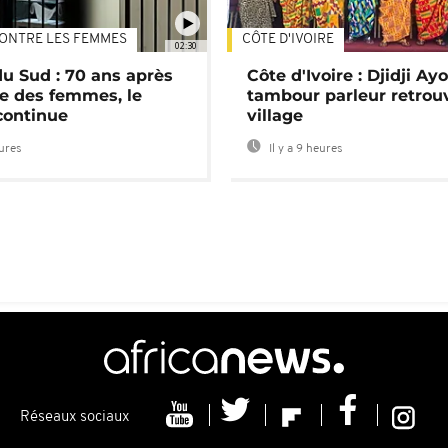
ONTRE LES FEMMES
CÔTE D'IVOIRE
02:30
du Sud : 70 ans après
Côte d'Ivoire : Djidji Ay
e des femmes, le
tambour parleur retrou
continue
village
eures
Il y a 9 heures
Réseaux sociaux