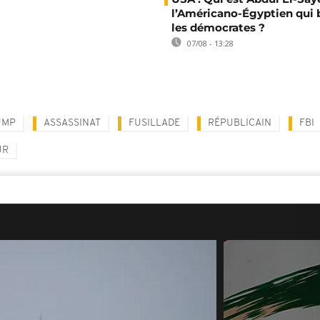
l’Américano-Égyptien qui 
les démocrates ?
07/08 - 13:28
UMP
ASSASSINAT
FUSILLADE
RÉPUBLICAIN
FBI
UR