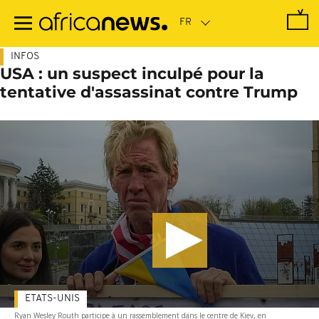
Passer
au
contenu
principal
INFOS
USA : un suspect inculpé pour la
tentative d'assassinat contre Trump
ETATS-UNIS
Ryan Wesley Routh participe à un rassemblement dans le centre de Kiev, en