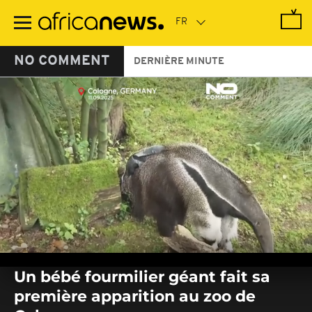
Passer
au
contenu
principal
NO COMMENT
DERNIÈRE MINUTE
0
seconds
Un bébé fourmilier géant fait sa
of
0
première apparition au zoo de
seconds