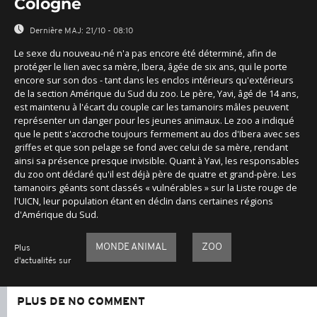
Cologne
Dernière MAJ:
21/10 - 08:10
Le sexe du nouveau-né n'a pas encore été déterminé, afin de
protéger le lien avec sa mère, Ibera, âgée de six ans, qui le porte
encore sur son dos - tant dans les enclos intérieurs qu'extérieurs
de la section Amérique du Sud du zoo. Le père, Yavi, âgé de 14 ans,
est maintenu à l'écart du couple car les tamanoirs mâles peuvent
représenter un danger pour les jeunes animaux. Le zoo a indiqué
que le petit s'accroche toujours fermement au dos d'Ibera avec ses
griffes et que son pelage se fond avec celui de sa mère, rendant
ainsi sa présence presque invisible. Quant à Yavi, les responsables
du zoo ont déclaré qu'il est déjà père de quatre et grand-père. Les
tamanoirs géants sont classés « vulnérables » sur la Liste rouge de
l'UICN, leur population étant en déclin dans certaines régions
d'Amérique du Sud.
MONDE ANIMAL
ZOO
Plus
d'actualités sur
PLUS DE NO COMMENT