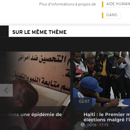
AIDE HUMAN
Plus d'informations à propos de
GANG
SUR LE MÊME THÈME
02:07
rts dans une épidémie de
Haïti : le Premier 
élections malgré l'
06/08 - 17:19