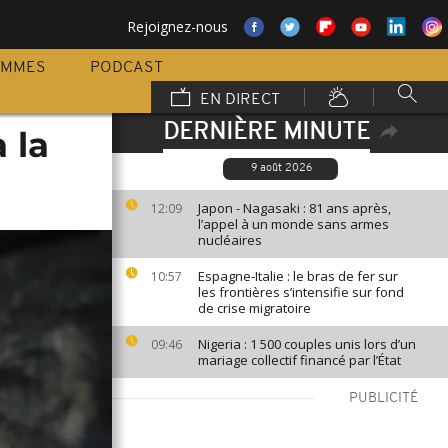
Rejoignez-nous
AMMES
PODCAST
EN DIRECT
DERNIÈRE MINUTE
 la
9 août 2026
Japon - Nagasaki : 81 ans après,
12:09
l’appel à un monde sans armes
nucléaires
Espagne-Italie : le bras de fer sur
10:57
les frontières s’intensifie sur fond
de crise migratoire
Nigeria : 1 500 couples unis lors d’un
09:46
mariage collectif financé par l’État
PUBLICITÉ