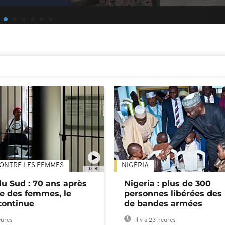
ONTRE LES FEMMES
NIGÉRIA
02:30
du Sud : 70 ans après
Nigeria : plus de 300
e des femmes, le
personnes libérées des
continue
de bandes armées
eures
Il y a 23 heures