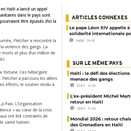
 en Haïti a lancé un appel
anitaires dans le pays sont
ARTICLES CONNEXES
pourraient être épuisés d’ici la
Le pape Léon XIV appelle à 
solidarité internationale po
ournée, Fletcher a rencontré la
14/08 - 14:10
 la violence des gangs. La
 morts et plus d’un million de
NU.
SUR LE MÊME PAYS
de fortune. Ces hébergent
Haïti : le défi des élections
. Fletcher a parcouru les allées
menace des gangs
es efforts, le soutien rendu à
31/07 - 12:53
L'ex-président Michel Mart
retour en Haïti
 La Paix. L’Organisation
16/07 - 11:33
lience » au cœur de la crise.
aux ont été contraints de
Mondial 2026 : retour chal
e santé haïtien.
des Grenadiers en Haïti