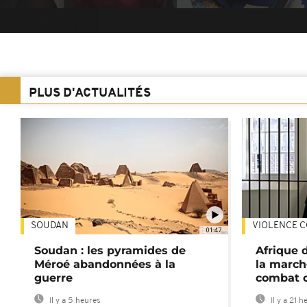
PLUS D'ACTUALITÉS
SOUDAN
VIOLENCE C
01:47
Soudan : les pyramides de
Afrique 
Méroé abandonnées à la
la march
guerre
combat 
Il y a 5 heures
Il y a 21 h