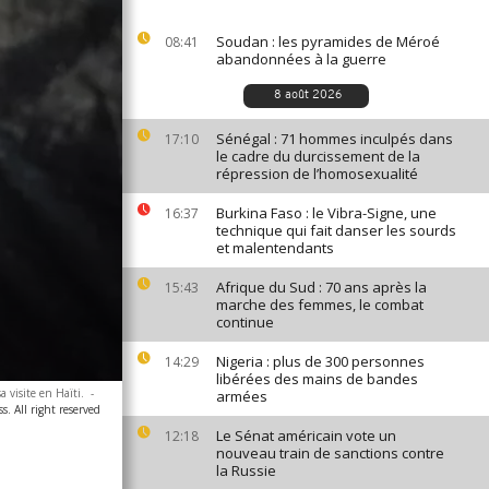
Soudan : les pyramides de Méroé
08:41
abandonnées à la guerre
8 août 2026
Sénégal : 71 hommes inculpés dans
17:10
le cadre du durcissement de la
répression de l’homosexualité
Burkina Faso : le Vibra-Signe, une
16:37
technique qui fait danser les sourds
et malentendants
Afrique du Sud : 70 ans après la
15:43
marche des femmes, le combat
continue
Nigeria : plus de 300 personnes
14:29
libérées des mains de bandes
 visite en Haïti.
-
armées
. All right reserved
Le Sénat américain vote un
12:18
nouveau train de sanctions contre
la Russie