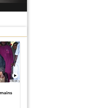
02:08
 mains