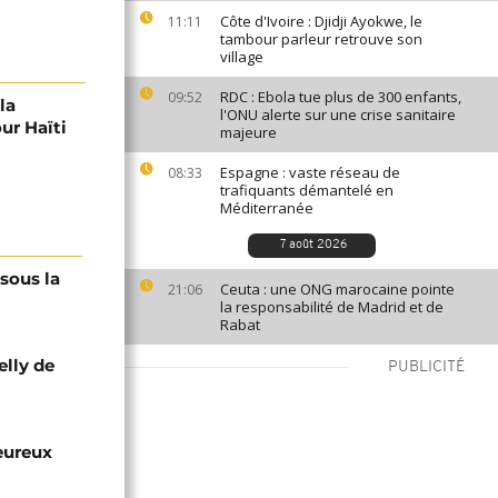
Côte d'Ivoire : Djidji Ayokwe, le
11:11
tambour parleur retrouve son
village
RDC : Ebola tue plus de 300 enfants,
09:52
la
l'ONU alerte sur une crise sanitaire
ur Haïti
majeure
Espagne : vaste réseau de
08:33
trafiquants démantelé en
Méditerranée
7 août 2026
 sous la
Ceuta : une ONG marocaine pointe
21:06
la responsabilité de Madrid et de
Rabat
elly de
PUBLICITÉ
eureux