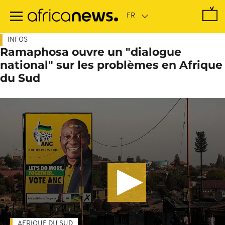
Passer
au
contenu
principal
INFOS
Ramaphosa ouvre un "dialogue
national" sur les problèmes en Afrique
du Sud
AFRIQUE DU SUD