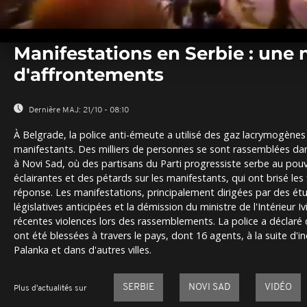
0
seconds
Manifestations en Serbie : une 
of
0
d'affrontements
seconds
Volume
0%
Dernière MAJ:
21/10 - 08:10
À Belgrade, la police anti-émeute a utilisé des gaz lacrymogènes
manifestants. Des milliers de personnes se sont rassemblées da
à Novi Sad, où des partisans du Parti progressiste serbe au pouv
éclairantes et des pétards sur les manifestants, qui ont brisé le
réponse. Les manifestations, principalement dirigées par des étu
législatives anticipées et la démission du ministre de l'Intérieur I
récentes violences lors des rassemblements. La police a déclaré
ont été blessées à travers le pays, dont 16 agents, à la suite d'i
Palanka et dans d'autres villes.
SERBIE
NOVI SAD
VIDÉO
Plus d'actualités sur