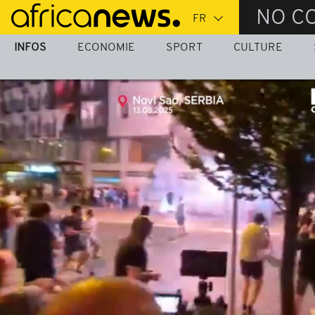
Passer
NO C
au
contenu
INFOS
ECONOMIE
SPORT
CULTURE
principal