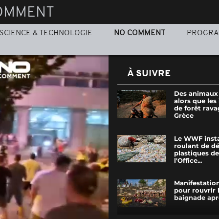
OMMENT
SCIENCE & TECHNOLOGIE
NO COMMENT
PROGR
À SUIVRE
Des animaux
alors que les
de forêt rava
Grèce
Le WWF insta
roulant de d
plastiques d
l'Office...
Manifestation
pour rouvrir 
baignade aprè