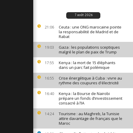
blessés
ppe russe
a au sud de
7 août 2026
Ceuta : une ONG marocaine pointe
21:06
la responsabilité de Madrid et de
n lâcher de
Rabat
n hommage
de la
Gaza : les populations sceptiques
19:03
malgré le plan de paix de Trump
 monde de
Kenya : la mort de 15 éléphants
17:55
égée à
dans un parc fait polémique
a pour
s...
Crise énergétique à Cuba : vivre au
16:55
rythme des coupures d'électricité
Kenya : la Bourse de Nairobi
16:40
prépare un fonds d’investissement
consacré à l’IA
Tourisme : au Maghreb, la Tunisie
14:24
attire davantage de français que le
Maroc