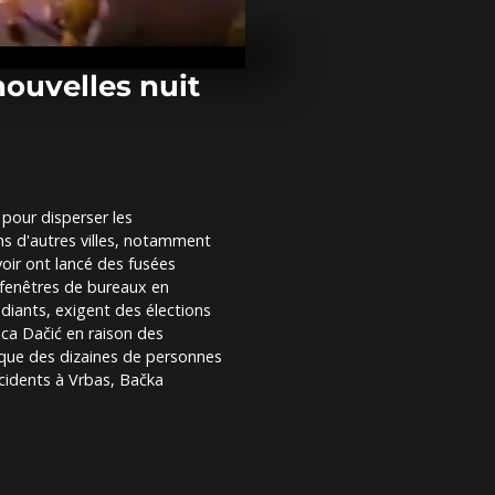
Au moins 20 
dans une fra
sur Zaporijji
l'Ukraine
nouvelles nuit
Hiroshima : u
lanternes e
aux victimes 
bombe...
 pour disperser les
La coupe du
ns d'autres villes, notamment
windsurf abr
Fuerteventur
oir ont lancé des fusées
cause de "vent
s fenêtres de bureaux en
diants, exigent des élections
vica Dačić en raison des
 que des dizaines de personnes
ncidents à Vrbas, Bačka