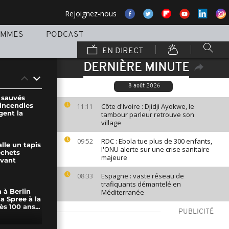
Rejoignez-nous
AMMES
PODCAST
EN DIRECT
DERNIÈRE MINUTE
8 août 2026
 sauvés
 incendies
Côte d'Ivoire : Djidji Ayokwe, le
11:11
gent la
tambour parleur retrouve son
village
RDC : Ebola tue plus de 300 enfants,
09:52
lle un tapis
l'ONU alerte sur une crise sanitaire
échets
majeure
evant
Espagne : vaste réseau de
08:33
trafiquants démantelé en
Méditerranée
 à Berlin
la Spree à la
s 100 ans...
PUBLICITÉ