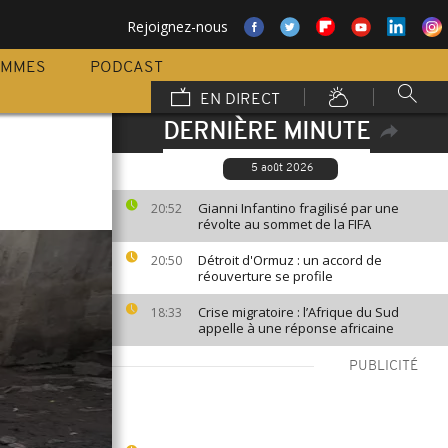
Rejoignez-nous
AMMES
PODCAST
EN DIRECT
DERNIÈRE MINUTE
5 août 2026
Gianni Infantino fragilisé par une
20:52
révolte au sommet de la FIFA
Détroit d'Ormuz : un accord de
20:50
réouverture se profile
Crise migratoire : l’Afrique du Sud
18:33
appelle à une réponse africaine
PUBLICITÉ