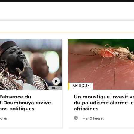
AFRIQUE
01:05
 l'absence du
Un moustique invasif v
nt Doumbouya ravive
du paludisme alarme les
ons politiques
africaines
heures
Il y a 15 heures