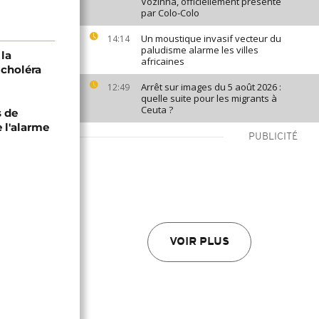
Vozinha, officiellement présenté
par Colo-Colo
Un moustique invasif vecteur du
14:14
paludisme alarme les villes
 la
africaines
choléra
Arrêt sur images du 5 août 2026 :
12:49
quelle suite pour les migrants à
Ceuta ?
s de
 l'alarme
PUBLICITÉ
VOIR PLUS