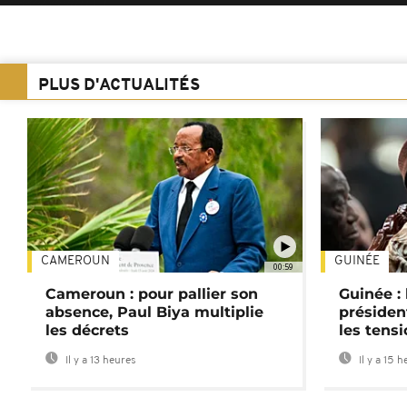
PLUS D'ACTUALITÉS
CAMEROUN
GUINÉE
00:59
Cameroun : pour pallier son
Guinée :
absence, Paul Biya multiplie
préside
les décrets
les tensi
Il y a 13 heures
Il y a 15 