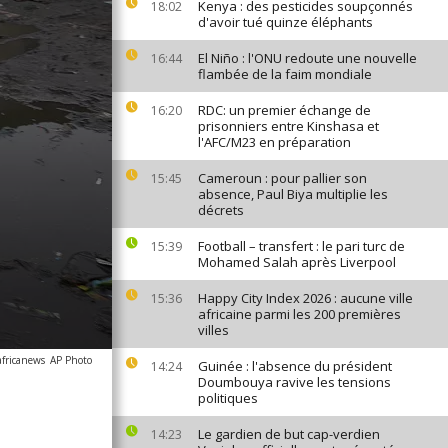
Kenya : des pesticides soupçonnés
18:02
d'avoir tué quinze éléphants
El Niño : l'ONU redoute une nouvelle
16:44
flambée de la faim mondiale
RDC: un premier échange de
16:20
prisonniers entre Kinshasa et
l'AFC/M23 en préparation
Cameroun : pour pallier son
15:45
absence, Paul Biya multiplie les
décrets
Football – transfert : le pari turc de
15:39
Mohamed Salah après Liverpool
Happy City Index 2026 : aucune ville
15:36
africaine parmi les 200 premières
villes
africanews
AP Photo
Guinée : l'absence du président
14:24
Doumbouya ravive les tensions
politiques
Le gardien de but cap-verdien
14:23