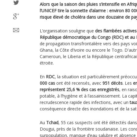
Alors que la saison des pluies s’intensifie en Afri
l’UNICEF tire la sonnette d’alarme : environ 80 0
risque élevé de choléra dans une douzaine de pay
L’organisation souligne que
des flambées actives
République démocratique du Congo (RDC) et au 
de propagation transfrontalière vers des pays vois
Ghana, la Côte d’Ivoire ou encore le Togo. D'aut
Cameroun, le Liberia et la République centrafrica
étroite.
En
RDC
, la situation est particulièrement préoccu
000 cas
ont été recensés, avec
951 décès
. Les
e
représentent 25,6 % des cas enregistrés
, en rais
potable, à l’hygiène et à l’assainissement. La cap
recrudescence rapide des infections, avec un
tau
conséquence directe des inondations et de la sat
Au
Tchad
, 55 cas suspects ont été détectés dan
Dougui, près de la frontière soudanaise. Les condi
surpopulation, manque d’eau salubre et absence d