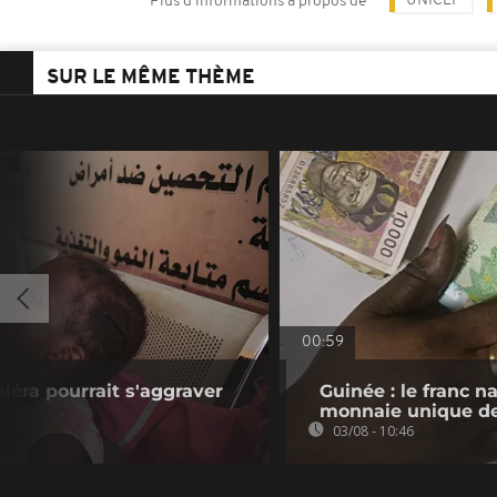
UNICEF
Plus d'informations à propos de
SUR LE MÊME THÈME
00:59
léra pourrait s'aggraver
Guinée : le franc na
monnaie unique d
03/08 - 10:46