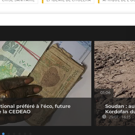
CRISE SANITAIRE
EPIDÉMIE DE CHOLÉRA
AFRIQUE DE L'O
01:06
tional préféré à l'éco, future
Soudan : au
e la CEDEAO
Kordofan d
29/07 - 16:15