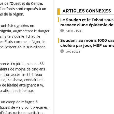
que de l’Ouest et du Centre,
00 enfants sont exposés à un
ARTICLES CONNEXES
s de la région.
Le Soudan et le Tchad sous
menace d'une épidémie de 
 ont été signalées en
Nigeria
, augmentant le danger
14/08 - 15:39
ins tels que le Tchad, le
Soudan : au moins 1000 ca
res États comme le Niger, le
choléra par jour, MSF sonne
ine restent sous surveillance
09/06/2025
pante. En juillet, plus de
38
nfants de moins de cinq ans
on d’un accès limité à l’eau
itale, Kinshasa, connaît une
x de létalité atteignant 8 %
,
uration des hôpitaux.
s un camp de réfugiés à
tions de vie y sont précaires :
’infrastructures sanitaires