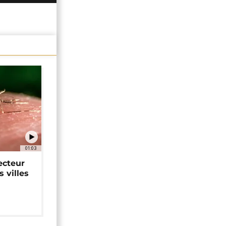
01:03
ecteur
 villes