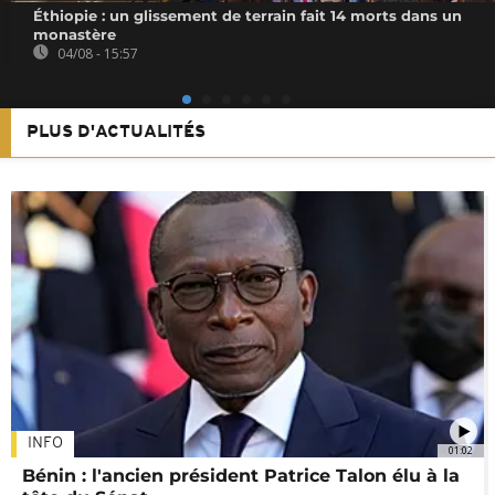
Éthiopie : un glissement de terrain fait 14 morts dans un
monastère
04/08 - 15:57
PLUS D'ACTUALITÉS
INFO
01:02
Bénin : l'ancien président Patrice Talon élu à la