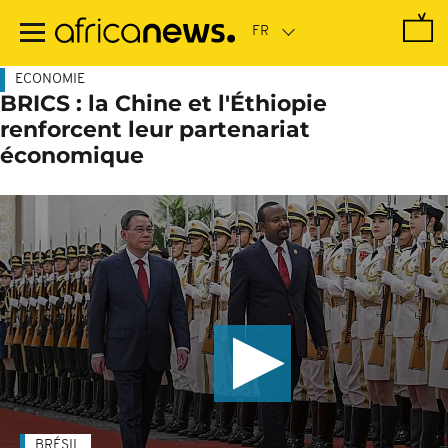
Passer
au
contenu
principal
ECONOMIE
BRICS : la Chine et l'Éthiopie
renforcent leur partenariat
économique
BRÉSIL