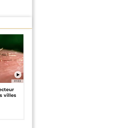
01:03
ecteur
 villes