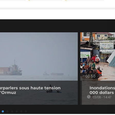
00:50
ourparlers sous haute tension
Inondation
 d'Ormuz
000 dollars
03/08 - 14:47