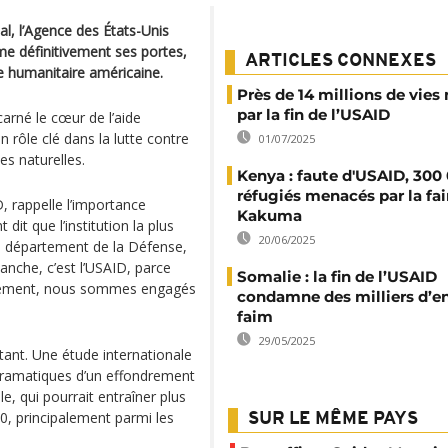
l, l’Agence des États-Unis
me définitivement ses portes,
ARTICLES CONNEXES
e humanitaire américaine.
Près de 14 millions de vie
par la fin de l’USAID
arné le cœur de l’aide
rôle clé dans la lutte contre
01/07/2025
es naturelles.
Kenya : faute d'USAID, 300
réfugiés menacés par la fa
, rappelle l’importance
Kakuma
dit que l’institution la plus
20/06/2025
e département de la Défense,
lanche, c’est l’USAID, parce
Somalie : la fin de l’USAID
pement, nous sommes engagés
condamne des milliers d’en
faim
29/05/2025
tant. Une étude internationale
dramatiques d’un effondrement
e, qui pourrait entraîner plus
0, principalement parmi les
SUR LE MÊME PAYS