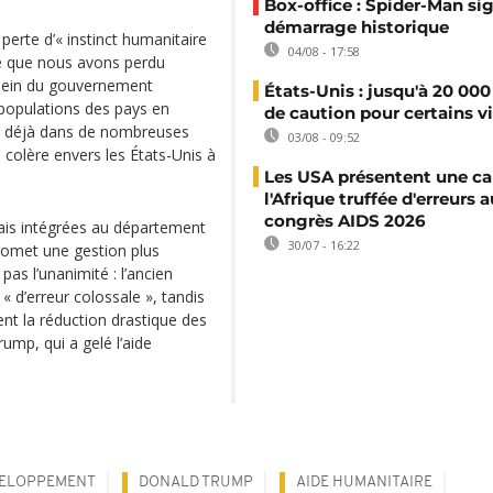
Box-office : Spider-Man si
démarrage historique
erte d’« instinct humanitaire
04/08 - 17:58
se que nous avons perdu
u sein du gouvernement
États-Unis : jusqu'à 20 000
 populations des pays en
de caution pour certains v
t déjà dans de nombreuses
03/08 - 09:52
 colère envers les États-Unis à
Les USA présentent une ca
l'Afrique truffée d'erreurs a
congrès AIDS 2026
mais intégrées au département
30/07 - 16:22
promet une gestion plus
pas l’unanimité : l’ancien
 d’erreur colossale », tandis
nt la réduction drastique des
ump, qui a gelé l’aide
VELOPPEMENT
DONALD TRUMP
AIDE HUMANITAIRE