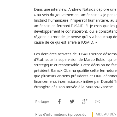
Dans une interview, Andrew Natsios déplore une p
» au sein du gouvernement américain : « Je pen
l’instinct humanitaire, l’impératif humanitaire, a
américain en fermant l’USAID. Et je crois que les
développement le constateront, ou le constaten
régions du monde. Je pense qu’il y a beaucoup de
cause de ce qui est arrivé à l’USAID. »
Les dernières activités de l’USAID seront désor
d’État, sous la supervision de Marco Rubio, qui 
stratégique et responsable. Cette décision ne fait 
président Barack Obama qualifie cette fermeture «
que plusieurs anciens présidents et ONG dénonce
financements internationaux initiée par Donald Tr
étrangère dès son arrivée à la Maison-Blanche.
Partager
AIDE AU DÉ
Plus d'informations à propos de