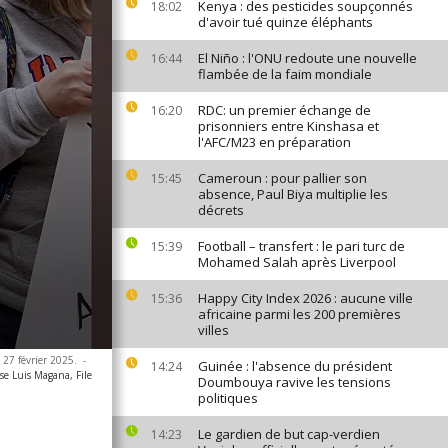
Kenya : des pesticides soupçonnés
18:02
d'avoir tué quinze éléphants
El Niño : l'ONU redoute une nouvelle
16:44
flambée de la faim mondiale
RDC: un premier échange de
16:20
prisonniers entre Kinshasa et
l'AFC/M23 en préparation
Cameroun : pour pallier son
15:45
absence, Paul Biya multiplie les
décrets
Football – transfert : le pari turc de
15:39
Mohamed Salah après Liverpool
Happy City Index 2026 : aucune ville
15:36
africaine parmi les 200 premières
villes
 27 février 2025.
-
Guinée : l'absence du président
14:24
se Luis Magana, File
Doumbouya ravive les tensions
politiques
Le gardien de but cap-verdien
14:23