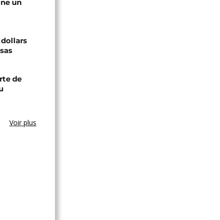
gne un
 dollars
isas
rte de
u
Voir plus