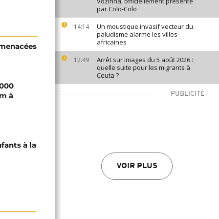
Vozinha, officiellement présenté
par Colo-Colo
Un moustique invasif vecteur du
14:14
paludisme alarme les villes
africaines
s menacées
Arrêt sur images du 5 août 2026 :
12:49
quelle suite pour les migrants à
Ceuta ?
 000
PUBLICITÉ
im à
fants à la
VOIR PLUS