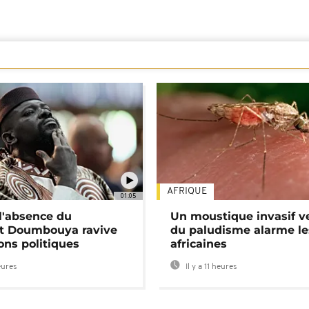
AFRIQUE
01:05
 l'absence du
Un moustique invasif v
nt Doumbouya ravive
du paludisme alarme les
ons politiques
africaines
eures
Il y a 11 heures