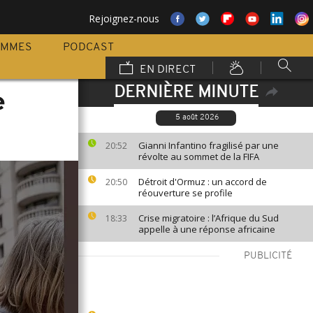
Rejoignez-nous
AMMES
PODCAST
EN DIRECT
DERNIÈRE MINUTE
e
5 août 2026
Gianni Infantino fragilisé par une
20:52
révolte au sommet de la FIFA
Détroit d'Ormuz : un accord de
20:50
réouverture se profile
Crise migratoire : l’Afrique du Sud
18:33
appelle à une réponse africaine
PUBLICITÉ