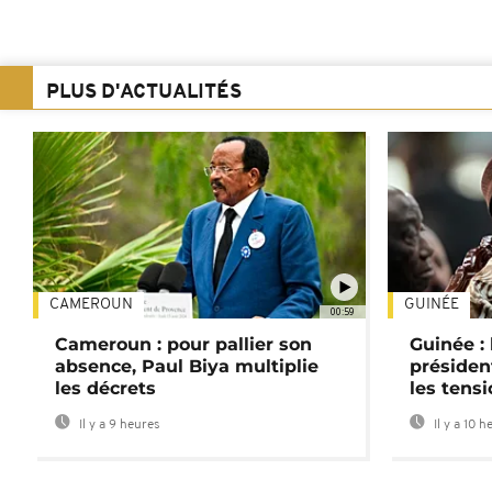
PLUS D'ACTUALITÉS
CAMEROUN
GUINÉE
00:59
Cameroun : pour pallier son
Guinée :
absence, Paul Biya multiplie
préside
les décrets
les tensi
Il y a 9 heures
Il y a 10 h