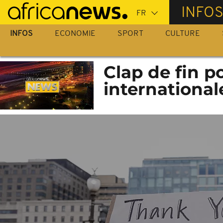
Passer
INFO
au
contenu
INFOS
ECONOMIE
SPORT
CULTURE
principal
Clap de fin po
international