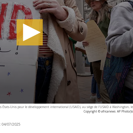
s États-Unis pour le développement international (USAID), au siège de l'USAID à Washington, le
Copyright © africanews
AP Photo/Jo
:
04/07/2025