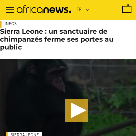
Passer
au
contenu
principal
INFOS
Sierra Leone : un sanctuaire de
chimpanzés ferme ses portes au
public
SIERRA LEONE