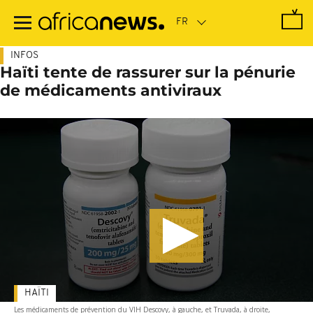
Passer
au
contenu
principal
INFOS
Haïti tente de rassurer sur la pénurie
de médicaments antiviraux
HAÏTI
Les médicaments de prévention du VIH Descovy, à gauche, et Truvada, à droite,