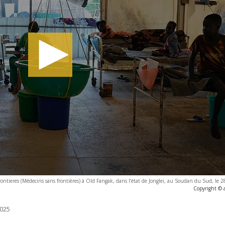
rontieres (Médecins sans frontières) à Old Fangak, dans l’état de Jonglei, au Soudan du Sud, le
Copyright © 
025