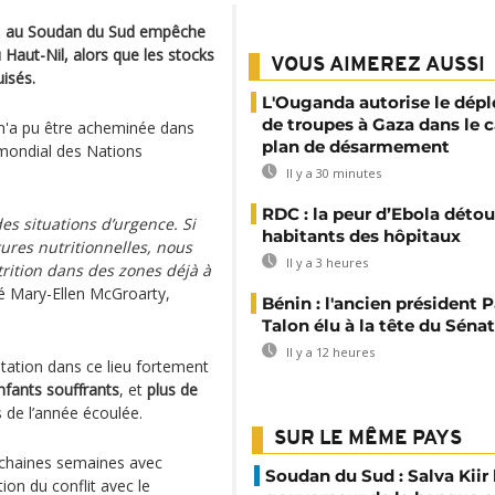
anc, au Soudan du Sud empêche
 Haut-Nil, alors que les stocks
VOUS AIMEREZ AUSSI
isés.
L'Ouganda autorise le dép
de troupes à Gaza dans le c
 n'a pu être acheminée dans
plan de désarmement
 mondial des Nations
Il y a 30 minutes
RDC : la peur d’Ebola détou
des situations d’urgence. Si
habitants des hôpitaux
ures nutritionnelles, nous
Il y a 3 heures
trition dans des zones déjà à
 Mary-Ellen McGroarty,
Bénin : l'ancien président P
Talon élu à la tête du Sénat
Il y a 12 heures
ntation dans ce lieu fortement
nfants souffrants
, et
plus de
 de l’année écoulée.
SUR LE MÊME PAYS
rochaines semaines avec
Soudan du Sud : Salva Kiir
tion du conflit avec le