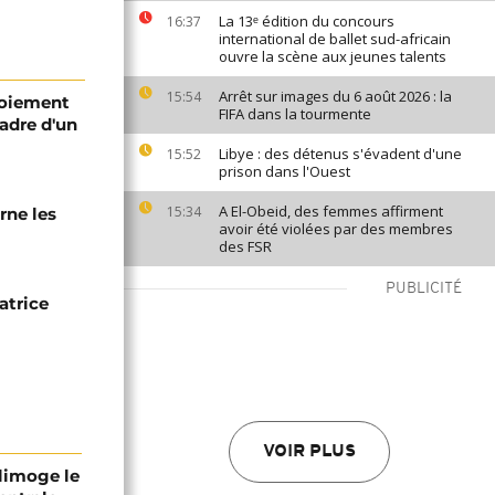
La 13ᵉ édition du concours
16:37
international de ballet sud-africain
ouvre la scène aux jeunes talents
Arrêt sur images du 6 août 2026 : la
15:54
loiement
FIFA dans la tourmente
adre d'un
Libye : des détenus s'évadent d'une
15:52
prison dans l'Ouest
A El-Obeid, des femmes affirment
15:34
rne les
avoir été violées par des membres
des FSR
PUBLICITÉ
atrice
VOIR PLUS
 limoge le