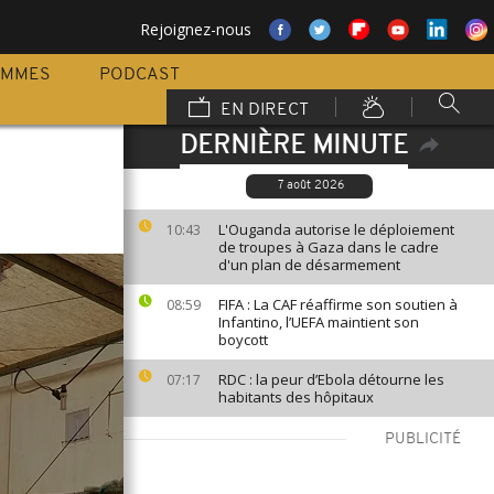
Rejoignez-nous
AMMES
PODCAST
EN DIRECT
DERNIÈRE MINUTE
7 août 2026
L'Ouganda autorise le déploiement
10:43
de troupes à Gaza dans le cadre
d'un plan de désarmement
FIFA : La CAF réaffirme son soutien à
08:59
Infantino, l’UEFA maintient son
boycott
RDC : la peur d’Ebola détourne les
07:17
habitants des hôpitaux
PUBLICITÉ