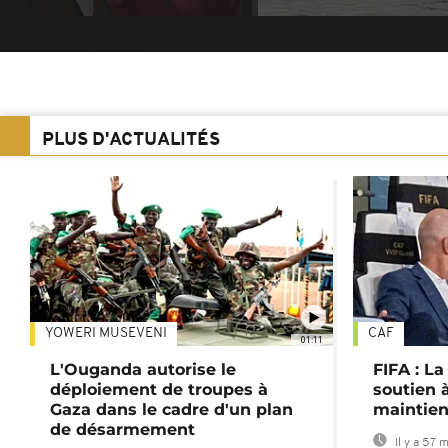
PLUS D'ACTUALITÉS
YOWERI MUSEVENI
CAF
01:11
L'Ouganda autorise le
FIFA : L
déploiement de troupes à
soutien à
Gaza dans le cadre d'un plan
maintien
de désarmement
Il y a 57 