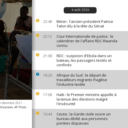
6 août 2026
Bénin : l'ancien président Patrice
22:48
Talon élu à la tête du Sénat
Cour Internationale de justice : le
22:12
calendrier de l'affaire RDC-Rwanda
connu
RDC : suspicion d'Ebola dans un
21:08
bateau, les passagers testés et
confinés
Afrique du Sud : le départ de
18:20
travailleurs migrants fragilise
l'industrie textile
Haïti : le Premier ministre appelle à
17:08
la tenue des élections malgré
 28 décembre 2021
-
l'insécurité
africanews
AP Photo
Ceuta : la Garde civile ouvre un
16:44
bureau dédié aux personnes
portées disparues