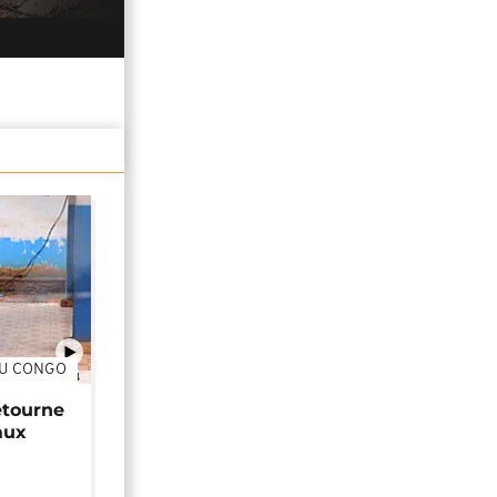
DU CONGO
01:34
étourne
aux