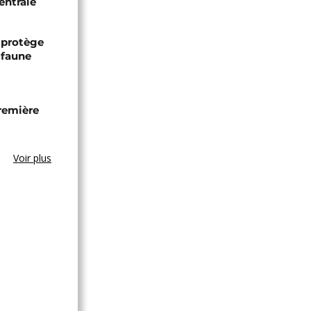
entrale
 protège
 faune
remière
Voir plus