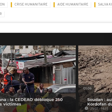
ION
CRISE HUMANITAIRE
AIDE HUMANITAIRE
SALVA KI
R
01:06
ana : la CEDEAO débloque 250
Soudan : au
es victimes
Kordofan d
29/07 - 16:15