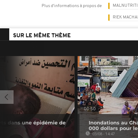
MALNUTRIT
Plus d'informations à propos de
RIEK MACHA
SUR LE MÊME THÈME
00:50
rts dans une épidémie de
Inondations au Gh
000 dollars pour l
03/08 - 14:47