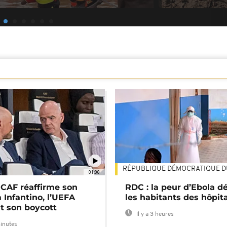
RÉPUBLIQUE DÉMOCRATIQUE 
01:00
a CAF réaffirme son
RDC : la peur d’Ebola d
 Infantino, l’UEFA
les habitants des hôpit
t son boycott
Il y a 3 heures
minutes