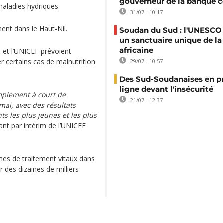
gouverneur de la banque c
maladies hydriques.
31/07 - 10:17
ment dans le Haut-Nil.
Soudan du Sud : l'UNESCO
un sanctuaire unique de la
africaine
M et l’UNICEF prévoient
ter certains cas de malnutrition
29/07 - 10:57
Des Sud-Soudanaises en p
ligne devant l'insécurité
implement à court de
21/07 - 12:37
 mai, avec des résultats
s les plus jeunes et les plus
nt par intérim de l’UNICEF
mes de traitement vitaux dans
r des dizaines de milliers