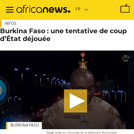
Passer
au
contenu
principal
INFOS
Burkina Faso : une tentative de coup
d’État déjouée
BURKINA FASO
Image prise sur Youtube de la télévision Burkinabé.
-