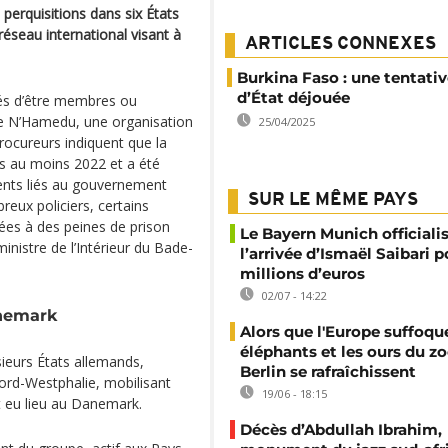
perquisitions dans six États
éseau international visant à
ARTICLES CONNEXES
Burkina Faso : une tentati
d’État déjouée
sés d’être membres ou
de N’Hamedu, une organisation
25/04/2025
rocureurs indiquent que la
s au moins 2022 et a été
ents liés au gouvernement
SUR LE MÊME PAYS
eux policiers, certains
es à des peines de prison
Le Bayern Munich officiali
inistre de l’Intérieur du Bade-
l’arrivée d’Ismaël Saibari p
millions d’euros
02/07 - 14:22
anemark
Alors que l'Europe suffoque
éléphants et les ours du z
sieurs États allemands,
Berlin se rafraîchissent
rd-Westphalie, mobilisant
19/06 - 18:15
t eu lieu au Danemark.
Décès d’Abdullah Ibrahim,