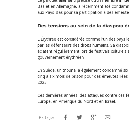
Le parquet allemand précise qu’un membre influe
Bas et en Allemagne, a récemment été condamné
aux Pays-Bas pour sa participation à des émeutes
Des tensions au sein de la diaspora 
L'Érythrée est considérée comme l'un des pays l
par les défenseurs des droits humains. Sa diaspor
éclatent régulièrement lors de festivals culturels
gouvernement érythréen.
En Suède, un tribunal a également condamné six
cinq à six mois de prison pour des émeutes liées 
2023.
Ces dernières années, des attaques contre ces fe
Europe, en Amérique du Nord et en Israël.
Partager