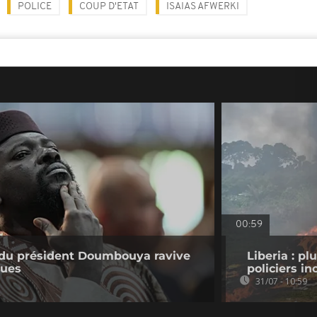
POLICE
COUP D'ETAT
ISAIAS AFWERKI
00:59
e du président Doumbouya ravive
Liberia : pl
ques
policiers in
31/07 - 10:59