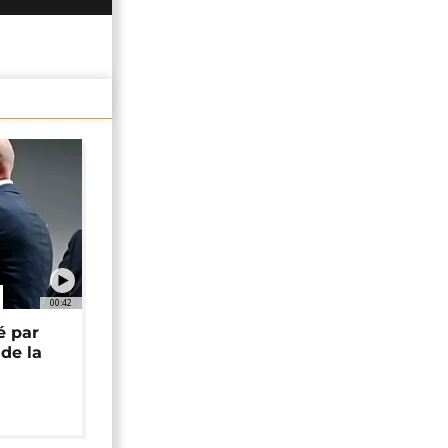
00:42
é par
de la