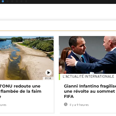
L'ACTUALITÉ INTERNATIONALE
01:14
: l'ONU redoute une
Gianni Infantino fragilis
 flambée de la faim
une révolte au sommet 
e
FIFA
eures
Il y a 9 heures