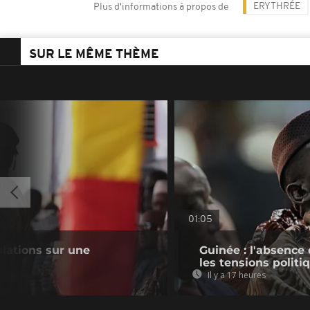
ERYTHRÉE
Plus d'informations à propos de
SUR LE MÊME THÈME
01:05
lations sur une
Guinée : l'absenc
les tensions politi
Il y a 17 heures