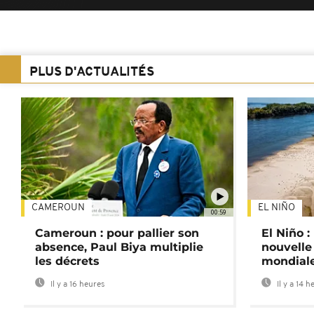
PLUS D'ACTUALITÉS
CAMEROUN
EL NIÑO
00:59
Cameroun : pour pallier son
El Niño 
absence, Paul Biya multiplie
nouvelle
les décrets
mondial
Il y a 16 heures
Il y a 14 h