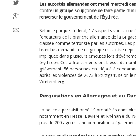
Les autorités allemandes ont mené mercredi des 
contre un groupe soupçonné de faire partie d’un r
renverser le gouvernement de l’Érythrée.
Selon le parquet fédéral, 17 suspects sont accu
fondateurs de la branche allemande de la Briga
classée comme terroriste par les autorités. Les p
branche allemande de ce groupe est active depui
impliquée dans plusieurs émeutes lors d’événem
érythréen. Ces affrontements ont blessé de nombr
grièvement. 56 personnes ont déjà été condamné
après les violences de 2023 à Stuttgart, selon le m
Wurtemberg.
Perquisitions en Allemagne et au D
La police a perquisitionné 19 propriétés dans plu
notamment en Hesse, Bavière et Rhénanie-du-No
plus de 200 agents. Une perquisition a égalemen