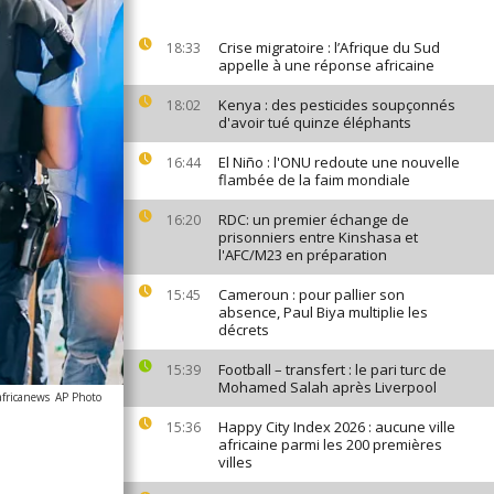
Crise migratoire : l’Afrique du Sud
18:33
appelle à une réponse africaine
Kenya : des pesticides soupçonnés
18:02
d'avoir tué quinze éléphants
El Niño : l'ONU redoute une nouvelle
16:44
flambée de la faim mondiale
RDC: un premier échange de
16:20
prisonniers entre Kinshasa et
l'AFC/M23 en préparation
Cameroun : pour pallier son
15:45
absence, Paul Biya multiplie les
décrets
Football – transfert : le pari turc de
15:39
Mohamed Salah après Liverpool
africanews
AP Photo
Happy City Index 2026 : aucune ville
15:36
africaine parmi les 200 premières
villes