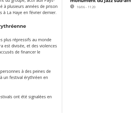
nt du groupe, actif aux Pays-
monument du jazz sud-afr
 à plusieurs années de prison
16/06 - 11:20
 à La Haye en février dernier.
érythréenne
es plus répressifs au monde
a est divisée, et des violences
 accusés de financer le
 personnes à des peines de
à un festival érythréen en
stivals ont été signalées en