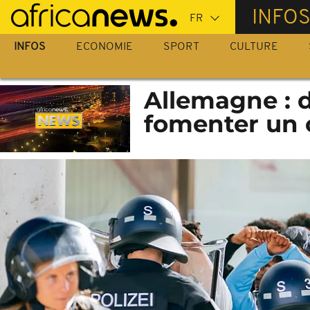
Passer
INFO
au
contenu
INFOS
ECONOMIE
SPORT
CULTURE
principal
Allemagne : d
fomenter un 