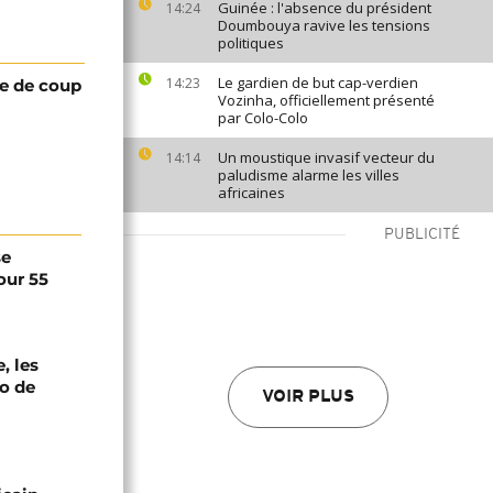
Guinée : l'absence du président
14:24
Doumbouya ravive les tensions
politiques
Le gardien de but cap-verdien
14:23
ve de coup
Vozinha, officiellement présenté
par Colo-Colo
Un moustique invasif vecteur du
14:14
paludisme alarme les villes
africaines
PUBLICITÉ
se
our 55
, les
oo de
VOIR PLUS