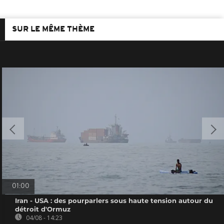
SUR LE MÊME THÈME
01:00
Iran - USA : des pourparlers sous haute tension autour du
détroit d'Ormuz
04/08 - 14:23