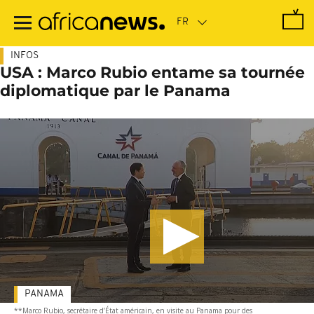
Passer
au
contenu
principal
INFOS
USA : Marco Rubio entame sa tournée
diplomatique par le Panama
PANAMA
**Marco Rubio, secrétaire d’État américain, en visite au Panama pour des