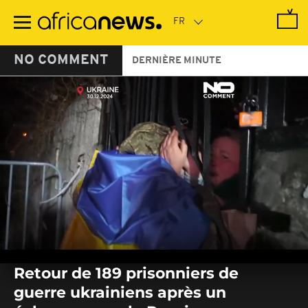
Passer
au
contenu
principal
NO COMMENT
DERNIÈRE MINUTE
0
seconds
Retour de 189 prisonniers de
of
0
guerre ukrainiens après un
seconds